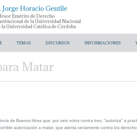
. Jorge Horacio Gentile
fesor Emérito de Derecho
stitucional de la Universidad Nacional
e la Universidad Católica de Córdoba
E
TEMAS
DISCURSOS
INFORMACIONES
para Matar
incia de Buenos Aires que, por seis votos contra tres, "autoriza" a prac
rrible autorización a matar, que atenta seriamente contra los derec