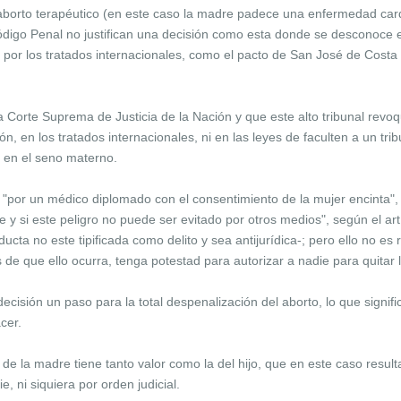
borto terapéutico (en este caso la madre padece una enfermedad cardi
ódigo Penal no justifican una decisión como esta donde se desconoce e
y por los tratados internacionales, como el pacto de San José de Cost
a Corte Suprema de Justicia de la Nación y que este alto tribunal revoq
n, en los tratados internacionales, ni en las leyes de faculten a un trib
da en el seno materno.
"por un médico diplomado con el consentimiento de la mujer encinta", si
re y si este peligro no puede ser evitado por otros medios", según el ar
ducta no este tipificada como delito y sea antijurídica-; pero ello no es
es de que ello ocurra, tenga potestad para autorizar a nadie para quita
ecisión un paso para la total despenalización del aborto, lo que signif
acer.
da de la madre tiene tanto valor como la del hijo, que en este caso resul
, ni siquiera por orden judicial.