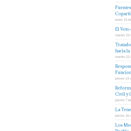
Fuentes
Coparti
lunes 10 de
El Voto
martes 22 
Tratado
hacia la
martes 22 
Respons
Funcion
jueves 14 
Reforma
Civil y
jueves 7 d
La Tene
jueves 16 
Los Med