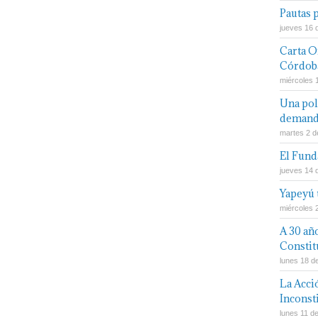
Pautas 
jueves 16 d
Carta O
Córdob
miércoles 
Una polí
demand
martes 2 d
El Fun
jueves 14 
Yapeyú 
miércoles 
A 30 añ
Constit
lunes 18 d
La Acci
Inconsti
lunes 11 d