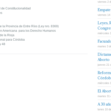
viernes 2 
l de Constitucionalidad
Empate 
es
viernes 14
Leyes, 
 la Provincia de Entre Ríos (Ley nro. 8369)
Congres
ión Americana para los Derecho Humanos
miércoles 
 de la Rioja
sonal para Córdoba
Facundo
y 48
martes 3 d
Dictame
Aborto
jueves 21 
Reforma
Córdob
miércoles 
El Abor
martes 31 d
A 30 añ
lunes 10 de