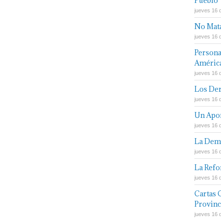
Pueblo
jueves 16 d
No Mata
jueves 16 d
Persona
América
jueves 16 d
Los Der
jueves 16 
Un Apor
jueves 16 d
La Demo
jueves 16 d
La Refo
jueves 16 d
Cartas 
Provinc
jueves 16 d