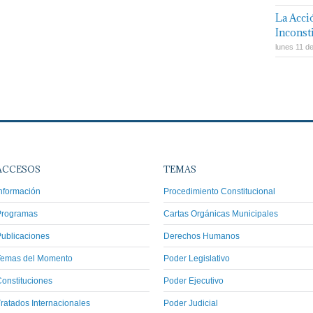
La Acci
Inconsti
lunes 11 d
ACCESOS
TEMAS
nformación
Procedimiento Constitucional
Programas
Cartas Orgánicas Municipales
ublicaciones
Derechos Humanos
Temas del Momento
Poder Legislativo
onstituciones
Poder Ejecutivo
ratados Internacionales
Poder Judicial