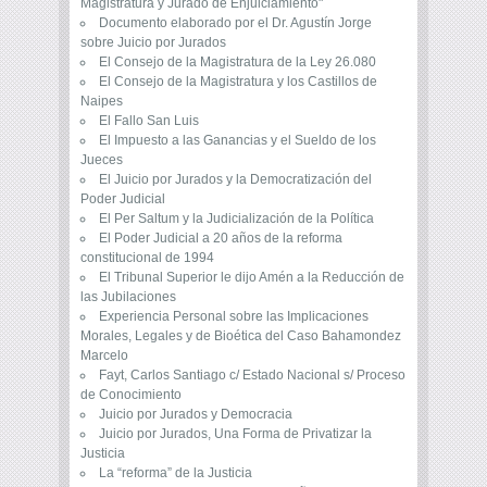
Magistratura y Jurado de Enjuiciamiento"
Documento elaborado por el Dr. Agustín Jorge
sobre Juicio por Jurados
El Consejo de la Magistratura de la Ley 26.080
El Consejo de la Magistratura y los Castillos de
Naipes
El Fallo San Luis
El Impuesto a las Ganancias y el Sueldo de los
Jueces
El Juicio por Jurados y la Democratización del
Poder Judicial
El Per Saltum y la Judicialización de la Política
El Poder Judicial a 20 años de la reforma
constitucional de 1994
El Tribunal Superior le dijo Amén a la Reducción de
las Jubilaciones
Experiencia Personal sobre las Implicaciones
Morales, Legales y de Bioética del Caso Bahamondez
Marcelo
Fayt, Carlos Santiago c/ Estado Nacional s/ Proceso
de Conocimiento
Juicio por Jurados y Democracia
Juicio por Jurados, Una Forma de Privatizar la
Justicia
La “reforma” de la Justicia