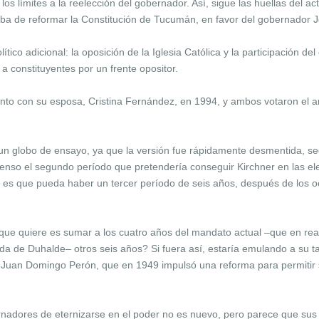
 los límites a la reelección del gobernador. Así, sigue las huellas del 
aba de reformar la Constitución de Tucumán, en favor del gobernador J
tico adicional: la oposición de la Iglesia Católica y la participación d
s a constituyentes por un frente opositor.
unto con su esposa, Cristina Fernández, en 1994, y ambos votaron el ar
un globo de ensayo, ya que la versión fue rápidamente desmentida, se
xtenso el segundo período que pretendería conseguir Kirchner en las e
 es que pueda haber un tercer período de seis años, después de los 
lo que quiere es sumar a los cuatro años del mandato actual –que en r
ada de Duhalde– otros seis años? Si fuera así, estaría emulando a su t
do, Juan Domingo Perón, que en 1949 impulsó una reforma para permitir 
ernadores de eternizarse en el poder no es nuevo, pero parece que su