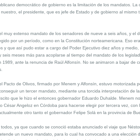
blicano democrático de gobierno es la limitación de los mandatos. La 
l nuestro, el presidente, que es jefe de Estado y de gobierno al mism
el muy extenso mandato de los senadores de nueve a seis años, y el de
elegido por un período, como en la Constitución norteamericana. Eso e
 y que así pudo estar a cargo del Poder Ejecutivo diez años y medio,
 seis meses más para acoplarse al tiempo del mandato de los legislado
 1989, ante la renuncia de Raúl Alfonsín. No se animaron a bajar de c
s.
el Pacto de Olivos, firmado por Menem y Alfonsín, estuvo motorizada p
 conseguir un tercer mandato, mediante una torcida interpretación de la
scito que le hizo el entonces gobernador Eduardo Duhalde. Menem no te
do César Angeloz en Córdoba para hacerse elegir por tercera vez, con
tualmente otro tanto el gobernador Felipe Solá en la provincia de Bu
a todos, ya que cuando se conoció estaba anunciado el viaje que Nésto
etende un nuevo mandato, para lo cual ha convocado a una elección de