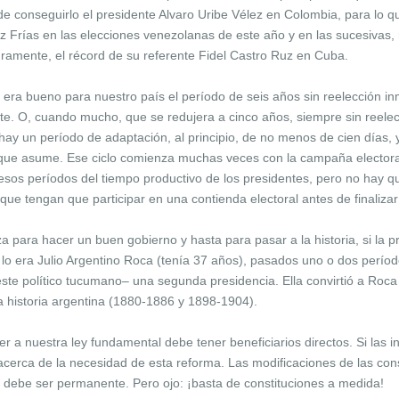
 de conseguirlo el presidente Alvaro Uribe Vélez en Colombia, para lo q
 Frías en las elecciones venezolanas de este año y en las sucesivas,
guramente, el récord de su referente Fidel Castro Ruz en Cuba.
ra bueno para nuestro país el período de seis años sin reelección inm
nte. O, cuando mucho, que se redujera a cinco años, siempre sin reele
ay un período de adaptación, al principio, de no menos de cien días, y
que asume. Ese ciclo comienza muchas veces con la campaña electoral
esos períodos del tiempo productivo de los presidentes, pero no hay q
l que tengan que participar en una contienda electoral antes de finaliz
a para hacer un buen gobierno y hasta para pasar a la historia, si la 
o lo era Julio Argentino Roca (tenía 37 años), pasados uno o dos per
te político tucumano– una segunda presidencia. Ella convirtió a Roc
la historia argentina (1880-1886 y 1898-1904).
 a nuestra ley fundamental debe tener beneficiarios directos. Si las i
acerca de la necesidad de esta reforma. Las modificaciones de las con
 debe ser permanente. Pero ojo: ¡basta de constituciones a medida!