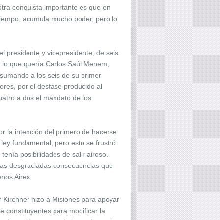
otra conquista importante es que en
o tiempo, acumula mucho poder, pero lo
l presidente y vicepresidente, de seis
ra lo que quería Carlos Saúl Menem,
 sumando a los seis de su primer
res, por el desfase producido al
uatro a dos el mandato de los
or la intención del primero de hacerse
 ley fundamental, pero esto se frustró
nía posibilidades de salir airoso.
 las desgraciadas consecuencias que
enos Aires.
r Kirchner hizo a Misiones para apoyar
 constituyentes para modificar la