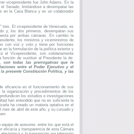
rimer vicepresidente fue John Adams.
En la
r el Senado, limitándose a desempatar las
nas en la Casa Blanca y es un colaborador
 tres. El vicepresidente de Venezuela, es
ado y, los dos primeros, desempatan sus
puesta por ambas cámaras. En cambio la
residente, los ministros y viceministros de
ros con voz y voto y tiene por funciones
 en la formulación de la política exterior y
á el Vicepresidente, son solidariamente
función de sustituir al Presidente la de:
, con todas las prerrogativas que le
laciones entre el Poder Ejecutivo y el
a presente Constitución Política, y las
de eficancia en el funcionamiento de sus
e la organización y procedimientos de los
profundicen los estudios e investigaciones
tad han entendido que no es suficiente la
zarla ha creado un materia optativa en el
l mes de abril de este año, y su cursado y
uen.
 equipo de asesores -entre los que está el
or eficacia y transparencia de esta Cámara
 electrónica y la transmisión por televisión