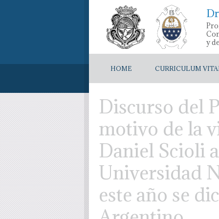
Dr
Pro
Con
y d
HOME
CURRICULUM VITA
Discurso del 
motivo de la v
Daniel Scioli 
Universidad N
este año se di
Argentino