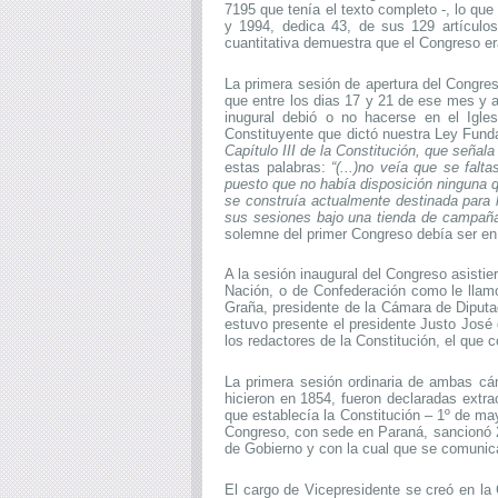
7195 que tenía el texto completo -, lo qu
y 1994, dedica 43, de sus 129 artículos,
cuantitativa demuestra que el Congreso er
La primera sesión de apertura del Congre
que entre los dias 17 y 21 de ese mes y 
inugural debió o no hacerse en el Igle
Constituyente que dictó nuestra Ley Funda
Capítulo III de la Constitución, que señal
estas palabras:
“(...)no veía que se falt
puesto que no había disposición ninguna q
se construía actualmente destinada para
sus sesiones bajo una tienda de campaña, 
solemne del primer Congreso debía ser en 
A la sesión inaugural del Congreso asisti
Nación, o de Confederación como le llamó
Graña, presidente de la Cámara de Diputa
estuvo presente el presidente Justo José 
los redactores de la Constitución, el que 
La primera sesión ordinaria de ambas cá
hicieron en 1854, fueron declaradas extra
que establecía la Constitución – 1º de ma
Congreso, con sede en Paraná, sancionó 29
de Gobierno y con la cual que se comunic
El cargo de Vicepresidente se creó en la