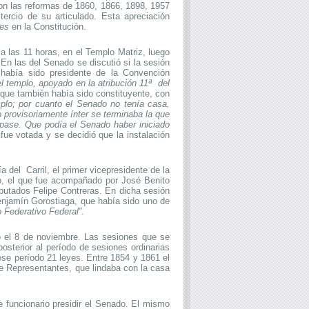
con las reformas de 1860, 1866, 1898, 1957
tercio de su articulado. Esta apreciación
res
en la Constitución.
a las 11 horas, en el Templo Matriz, luego
n las del Senado se discutió si la sesión
 había sido presidente de la Convención
el templo, apoyado en la atribución 11ª del
, que también había sido constituyente, con
emplo; por cuanto el Senado no tenía casa,
 provisoriamente ínter se terminaba la que
pase. Que podía el Senado haber iniciado
 fue votada y se decidió que la instalación
ía del
Carril, el primer vicepresidente de la
do, el que fue acompañado por José Benito
putados Felipe Contreras. En dicha sesión
Benjamín Gorostiaga, que había sido uno de
 Federativo Federal”
.
ó el 8 de noviembre. Las sesiones que se
osterior al período de sesiones ordinarias
ese período 21 leyes. Entre 1854 y 1861 el
le Representantes, que lindaba con la casa
 funcionario presidir el Senado. El mismo