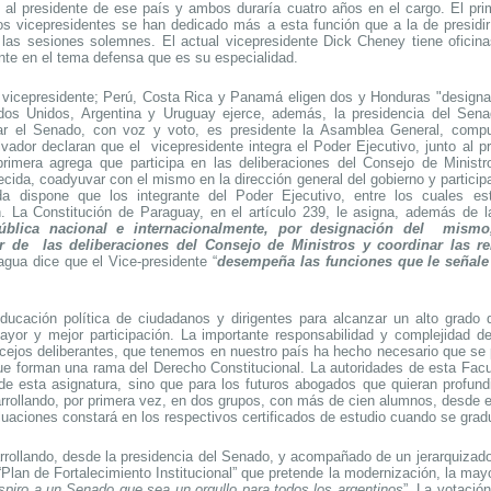
to al presidente de ese país y ambos duraría cuatro años en el cargo. El p
 los vicepresidentes se han dedicado más a esta función que a la de presidi
 las sesiones solemnes. El actual vicepresidente Dick Cheney tiene ofici
te en el tema defensa que es su especialidad.
n vicepresidente; Perú, Costa Rica y Panamá eligen dos y Honduras "designa"
ados Unidos, Argentina y Uruguay ejerce, además, la presidencia del Sen
rar el Senado, con voz y voto, es presidente la Asamblea General, com
vador declaran que el
vicepresidente integra el Poder Ejecutivo, junto al p
primera agrega que participa en las deliberaciones del Consejo de Minist
cida, coadyuvar con el mismo en la dirección general del gobierno y participar
nda dispone que los integrante del Poder Ejecutivo, entre los cuales est
. La Constitución de Paraguay, en el artículo 239, le asigna, además de la 
pública nacional e internacionalmente, por designación del mismo
ar de las deliberaciones del Consejo de Ministros y coordinar las re
agua dice que el Vice-presidente “
desempeña las funciones que le señale l
ducación política de ciudadanos y dirigentes para alcanzar un alto grado 
ayor y mejor participación. La importante responsabilidad y complejidad d
cejos deliberantes, que tenemos en nuestro país ha hecho necesario que se 
ue forman una rama del Derecho Constitucional. La autoridades de esta Facul
esta asignatura, sino que para los futuros abogados que quieran profundi
arrollando, por primera vez, en dos grupos, con más de cien alumnos, desde e
luaciones constará en los respectivos certificados de estudio cuando se grad
arrollando, desde la presidencia del Senado, y acompañado de un jerarquizado
“Plan de Fortalecimiento Institucional” que pretende la modernización, la may
spiro a un Senado que sea un orgullo para todos los argentinos
”. La votación