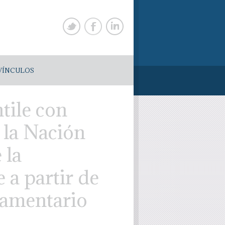
VÍNCULOS
tile con
e la Nación
 la
a partir de
rlamentario