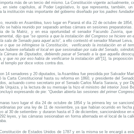
e importa más de un tercio del mismo. La Constitución vigente actualmente, 
 en siete capítulos, al Poder Legislativo, lo que representa, también, un 
a la institución más importante del gobierno diseñado por los
padres fundado
so, reunido en Asamblea, tuvo lugar en Paraná el día
22 de octubre de 1854, 
año se había reunido por separado ambas cámara en sesiones preparatorias. E
sia de la Matriz, y en esa oportunidad el senador Facundo Zuviría, que
mental, dijo que “
se oponía a que la instalación del Congreso se hiciere en 
a la sala de Senado para aquel acto
”, a ello contestó el senador Manuel Leiva
ase o que se infringiese la Constitución, verificando la instalación en el t
ue hubiere señalado el local en que sesionaban por sala del Senado, siéndolo
 la Cámara de Diputados, debiendo pasar el Senado a la que aquella desocu
y que no por eso había de verificarse la instalación allí
”
[1]
, la proposición
el templo por doce votos contra dos.
eron 14 senadores y 20 diputados, la Asamblea fue
presidida por Salvador Mar
 la Carta Constitucional hasta su reforma en 1860, y presidente del Sena
dos, actuando como secretario por el Senado Carlos María Saravia, y por Di
de Urquiza, y la lectura de su mensaje la hizo el ministro del interior José 
concluyó expresando de pie: “
Quedan abierta las sesiones del primer Congreso
maras tuvo lugar el día 24 de octubre de 1854 y la primera ley se sancion
ordinarias por una ley de 11 de noviembre, ya que habían ocurrido en fecha p
yo al 30 de setiembre- y duraron hasta el 3 de diciembre, sancionándose en 
2 leyes, y las cámaras sesionaban en forma alternada en el local de la cal
aba.
 Constitución de Estados Unidos de 1787 y en la misma se le encargó a este