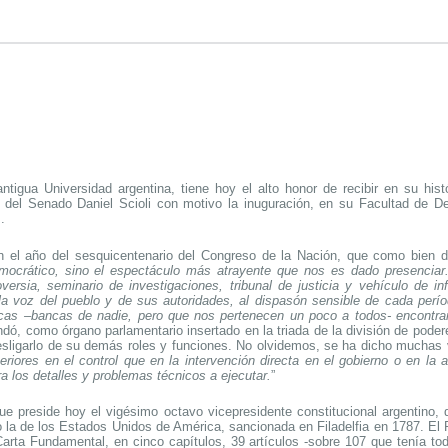
tigua Universidad argentina, tiene hoy el alto honor de recibir en su hist
 del Senado Daniel Scioli con motivo la inuguración, en su Facultad de D
.
n el año del sesquicentenario del Congreso de la
Nación, que como bien 
emocrático, sino el espectáculo más atrayente que nos es dado presencia
versia, seminario de investigaciones, tribunal de justicia y vehículo de in
 la voz del pueblo y de sus autoridades, al dispasón sensible de cada perío
ncas –bancas de nadie, pero que nos pertenecen un poco a todos- encontram
ó, como órgano parlamentario insertado en la triada de la división de pode
ó desligarlo de su demás roles y funciones. No olvidemos, se ha dicho muchas
periores en el control que en la intervención directa en el gobierno o en l
a los detalles y problemas técnicos a ejecutar.
”
e preside hoy el vigésimo octavo vicepresidente constitucional argentino, 
 la de los Estados Unidos de América, sancionada en Filadelfia en 1787. El P
arta Fundamental, en cinco capítulos, 39 artículos -sobre 107 que tenía to