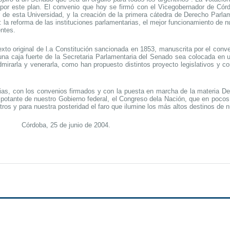
por este plan. El convenio que hoy se firmó con el Vicegobernador de Cór
r de esta Universidad, y la creación de la primera cátedra de Derecho Parla
a reforma de las instituciones parlamentarias, el mejor funcionamiento de n
ntes.
to original de l.a Constitución sancionada en 1853, manuscrita por el conv
na caja fuerte de la Secretaria Parlamentaria del Senado sea colocada en 
mirarla y venerarla, como han propuesto distintos proyecto legislativos y c
cias, con los convenios firmados y con la puesta en marcha de la materia D
potante de nuestro Gobierno federal, el Congreso dela Nación, que en poco
ros y para nuestra posteridad el faro que ilumine los más altos destinos de nu
junio de 2004.