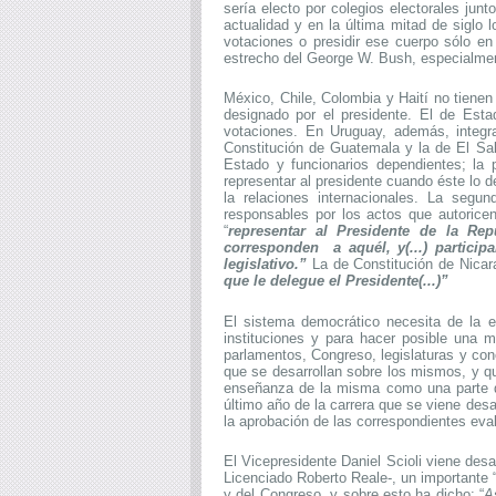
sería electo por colegios electorales jun
actualidad y en la última mitad de siglo
votaciones o presidir ese cuerpo sólo en
estrecho del George W. Bush, especialmen
México, Chile, Colombia y Haití no tiene
designado por el presidente. El de Est
votaciones. En Uruguay, además, integ
Constitución de Guatemala y la de El Sal
Estado y funcionarios dependientes; la 
representar al presidente cuando éste lo de
la relaciones internacionales. La segu
responsables por los actos que autoricen
“
representar al Presidente de la Re
corresponden a aquél, y(...) particip
legislativo.”
La de Constitución de Nicar
que le delegue el Presidente(...)”
El sistema democrático necesita de la e
instituciones y para hacer posible una m
parlamentos, Congreso, legislaturas y con
que se desarrollan sobre los mismos, y q
enseñanza de la misma como una parte de 
último año de la carrera que se viene des
la aprobación de las correspondientes eva
El Vicepresidente Daniel Scioli viene des
Licenciado Roberto Reale-, un importante 
y del Congreso, y sobre esto ha dicho: “
A