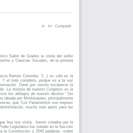
A-
A+
Compartir
órico Salón de Grados la visita del señor
erecho y Ciencias Sociales, de la primera
decía Ramón Columba:
“(...) no sólo es la
r. Y el más completo, porque es a la vez
formación. Tiene por misión esclarecer la
do. La historia de nuestro Congreso es la
os los altibajos de nuestro destino.”
Sin
res ideada por Montesquieu, principalmente
 veces, que “
Los Parlamentos son mejores
a administración, mucho más aptos para las
que hoy nos visita,
fueron creados por la
oder Legislativo fue tratado en la Sección
da la Constitución- y 2540 palabras –sobre