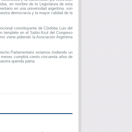
doba, en nombre de la Legislatura de esta
mentario en una universidad argentina, son
uestra democracia y la mayor calidad de la
encional constituyente de Córdoba Luis del
un templete en el Salón Azul del Congreso
omo viene pidiendo la Asociación Argentina
erecho Parlamentario estamos rindiendo un
s meses cumplirá ciento cincuenta años de
estra querida patria.