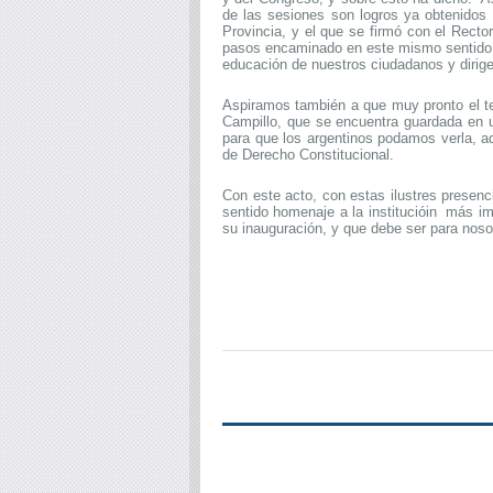
de las sesiones son logros ya obtenidos 
Provincia, y el que se firmó con el Recto
pasos encaminado en este mismo sentido: l
educación de nuestros ciudadanos y dirige
Aspiramos también a que muy pronto el tex
Campillo, que se encuentra guardada en u
para que los argentinos podamos verla, ad
de Derecho Constitucional.
C
on este acto, con estas ilustres presen
sentido homenaje a la institucióin
más im
su inauguración, y que debe ser para nosot
Córdoba, 25 de 