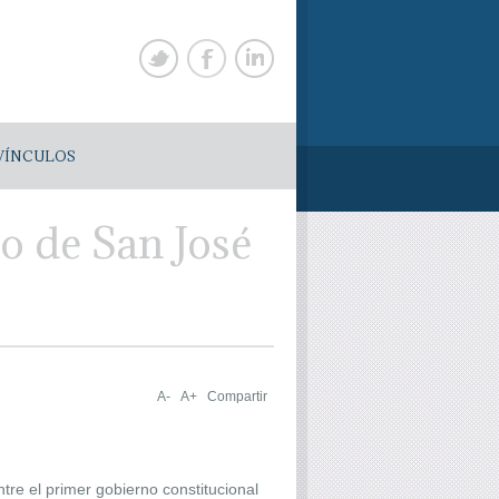
VÍNCULOS
to de San José
A-
A+
Compartir
re el primer gobierno constitucional