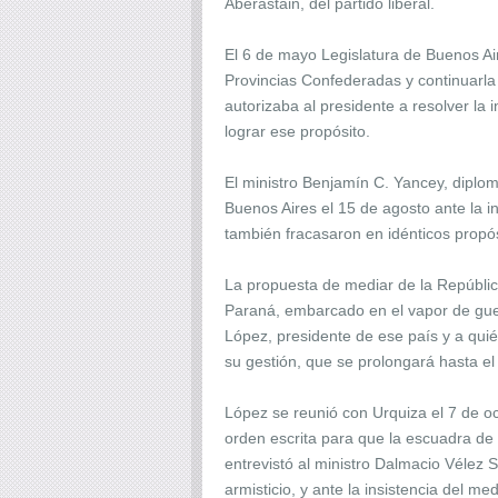
Aberastain, del partido liberal.
El 6 de mayo Legislatura de Buenos Ai
Provincias Confederadas y continuarla 
autorizaba al presidente a resolver la 
lograr ese propósito.
El ministro Benjamín C. Yancey, diplomá
Buenos Aires el 15 de agosto ante la in
también fracasaron en idénticos propó
La propuesta de mediar de la República
Paraná, embarcado en el vapor de guer
López, presidente de ese país y a qui
su gestión, que se prolongará hasta 
López se reunió con Urquiza el 7 de o
orden escrita para que la escuadra de 
entrevistó al ministro Dalmacio Vélez Sá
armisticio, y ante la insistencia del med