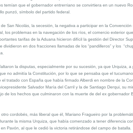
s temían que el gobernador entrerriano se convirtiera en un nuevo R
llo punzó, símbolo del partido federal.
de San Nicolás, la secesión, la negativa a participar en la Convención 
al, los problemas en la navegación de los ríos, el comercio exterior que 
ortantes tarifas de la Aduana hicieron difícil la gestión del Director S
e dividieron en dos fracciones llamadas de los “pandilleros” y los “ch
a.
altaron la disputas, especialmente por su sucesión, ya que Urquiza, a
o que no admitía la Constitución, por lo que se pensaba que el tucumano
te el tratado con España que había firmado Alberdi en nombre de la Con
icepresidente Salvador María del Carril y la de Santiago Derqui, su mini
ejo de los hechos que culminaron con la muerte de del ex gobernador 
 otro cordobés, más liberal que él, Mariano Fragueiro por la problemát
Durante la misma Urquiza, que había comenzado a tener diferencia con
en Pavón, al que le cedió la victoria retirándose del campo de batalla.