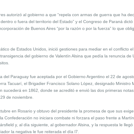
res autorizó al gobierno a que “repela con armas de guerra que ha dec
dentro o fuera del territorio del Estado” y el Congreso de Paraná dictó
incorporación de Buenos Aires “por la razón o por la fuerza” lo que obl
tico de Estados Unidos, inició gestiones para mediar en el conflicto el 2
transigencia del gobierno de Valentín Alsina que pedía la renuncia de U
sitos.
 del Paraguay fue aceptada por el Gobierno Argentino el 22 de agosto,
ra Tacuarí, el Brigadier Francisco Solano López, designado Ministro 
én sucederá en 1862, donde se acreditó e envió las dos primeras notas
el 29 de noviembre.
ctubre en Rosario y obtuvo del presidente la promesa de que sus exige
la Confederación no iniciara combate ni forzara el paso frente a Martín
rsfield y, al día siguiente, al gobernador Alsina, y la respuesta le llegó
iador la negativa le fue reiterada el día l7.