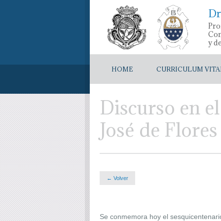
Dr
Pro
Con
y d
HOME
CURRICULUM VITA
Discurso en el
José de Flores
← Volver
Se conmemora hoy el sesquicentenario 