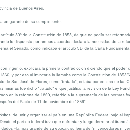
rovincia de Buenos Aires.
ía en garante de su cumplimiento.
l artículo 30º de la Constitución de 1853, de que no podía ser reforma
ndo lo dispuesto por ambos acuerdos declaró la necesidad de la reform
e tenía el Senado, como indicaba el articulo 51º de la Carta Fundament
n ingenio, explicara la primera contradicción diciendo que el poder co
860, y por eso al invocarla la llamaba como la Constitución de 1853/60
cto de San José de Flores, como “tratado”, estaba por encima de las C
las mismas fue dicho “tratado” el que justificó la revisión de la Ley Fu
porado en la reforma de 1860, referido a la supremacía de las normas fe
 después del Pacto de 11 de noviembre de 1859”.
sitos, de unir y organizar el país en una República Federal bajo el im
a. Desde el partido federal tuvo que enfrentar y luego derrotar al tira
 soldados –la más grande de su época-, su lema de “ni vencedores ni v