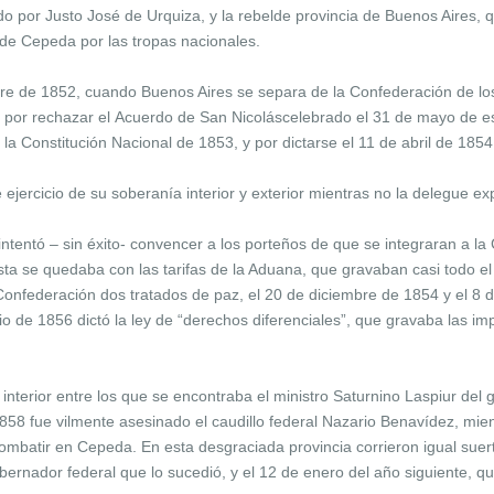
do por Justo José de Urquiza, y la rebelde provincia de Buenos Aires, 
 de Cepeda por las tropas nacionales.
mbre de 1852, cuando Buenos Aires se separa de la Confederación de 
, por rechazar el Acuerdo de San Nicoláscelebrado el 31 de mayo de es
 Constitución Nacional de 1853, y por dictarse el 11 de abril de 1854
e ejercicio de su soberanía interior y exterior mientras no la delegue 
intentó – sin éxito- convencer a los porteños de que se integraran a l
ta se quedaba con las tarifas de la Aduana, que gravaban casi todo el
 Confederación dos tratados de paz, el 20 de diciembre de 1854 y el 8 
lio de 1856 dictó la ley de “derechos diferenciales”, que gravaba las 
l interior entre los que se encontraba el ministro Saturnino Laspiur d
58 fue vilmente asesinado el caudillo federal Nazario Benavídez, mien
combatir en Cepeda. En esta desgraciada provincia corrieron igual sue
obernador federal que lo sucedió, y el 12 de enero del año siguiente, qu