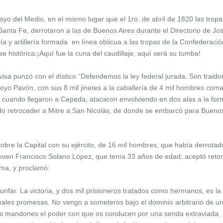
oyo del Medio, en el mismo lugar que el 1ro. de abril de 1820 las trop
anta Fe, derrotaron a las de Buenos Aires durante el Directorio de J
ía y artillería formada en línea oblicua a las tropas de la Confederac
e histórica:¡Aquí fue la cuna del caudillaje, aquí será su tumba!
ivisa punzó con el dístico “Defendemos la ley federal jurada. Son traid
rroyo Pavón, con sus 8 mil jinetes a la caballería de 4 mil hombres co
, cuando llegaron a Cepeda, atacaron envolviendo en dos alas a la for
do retroceder a Mitre a San Nicolás, de donde se embarcó para Buenos 
bre la Capital con su ejército, de 16 mil hombres, que había derrotado
joven Francisco Solano López, que tenía 33 años de edad; aceptó reto
sma, y proclamó:
iunfar. La victoria, y dos mil prisioneros tratados como hermanos, es l
eales promesas. No vengo a someteros bajo el dominio arbitrario de 
os mandones el poder con que os conducen por una senda extraviada, 