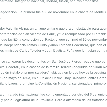
hermano. Integridad nacional, libertad, fusión, son mis propósitos.
negociación. La primera fue el 5 de noviembre en la chacra de Monte Cas
s.
or Valentín Alsina, un antiguo unitario que era un obstáculo para acord
as de San Vicente de Paul”, y fue reemplazado por el presidente 
ol, que facilitó la concreción del Pacto, el que se firmó el 10 de novie
 la independencia Tomás Guido y Juan Esteban Pedernera, que con el 
los ministros Carlos Tejedor y Juan Bautista Peña que lo hacían por la 
có y se canjearon los documentos en San José de Flores –pueblo que por 
ital Federal-, en la casona de la familia Terrero (adquirida por Juan
quién instaló el primer saladero), ubicada en lo que hoy es la esquina
el 25 de mayo de 1853, en el Palacio Unzué -hoy Rivadavia, entre Car
Hilario Lagos, promulgó la Constitución Nacional sancionada el primer
a un tratado internacional, fue complementado por otro del 6 de junio 
 por la Legislatura de la Provincia. Pero a diferencia de los tratados e