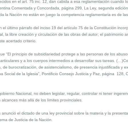
ecidos en el art. 75 inc. 12, dan cabida a esa reglamentación cuando l
rgentina Comentada y Concordada, página 299, La Ley, segunda edició
da la Nación no están en juego la competencia reglamentaria es de las
 el último párrafo del inciso 19 del artículo 75 de la Constitución inco
al, la libre creación y circulación de las obras del autor; el patrimonio ar
te acertado criterio.
 “El principio de subsidiariedad protege a las personas de los abusos
particulares y a los cuerpos intermedios a desarrollar sus tareas. (…)Co
, de burocratización, de asistencialismo, de presencia injustificada y 
a Social de la Iglesia”, Pontificio Consejo Justicia y Paz, página 128,
bierno Nacional, no deben legislar, regular, controlar ni tener ingeren
alcances más allá de los límites provinciales.
s anunció el dictado de una ley provincial sobre la materia y la presen
rema de Justicia de la Nación.