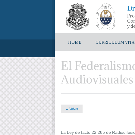
Dr
Pro
Con
y d
HOME
CURRICULUM VITA
El Federalism
Audiovisuales
← Volver
La Ley de facto 22.285 de Radiodifusió