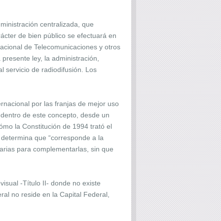
dministración centralizada, que
rácter de bien público se efectuará en
nacional de Telecomunicaciones y otros
presente ley, la administración,
l servicio de radiodifusión. Los
rnacional por las franjas de mejor uso
n dentro de este concepto, desde un
ómo la Constitución de 1994 trató el
e determina que “corresponde a la
sarias para complementarlas, sin que
isual -Título II- donde no existe
ral no reside en la Capital Federal,