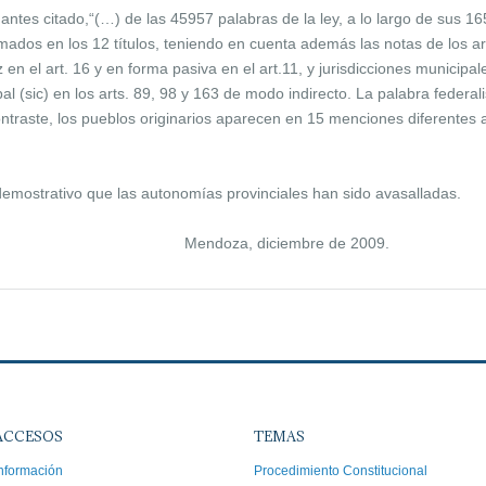
ntes citado,“(…) de las 45957 palabras de la ley, a lo largo de sus 165
dos en los 12 títulos, teniendo en cuenta además las notas de los artíc
en el art. 16 y en forma pasiva en el art.11, y jurisdicciones municipale
pal (sic) en los arts. 89, 98 y 163 de modo indirecto. La palabra fede
ontraste, los pueblos originarios aparecen en 15 menciones diferentes a 
mostrativo que las autonomías provinciales han sido avasalladas.
Mendoza, diciembre de 2009.
ACCESOS
TEMAS
nformación
Procedimiento Constitucional