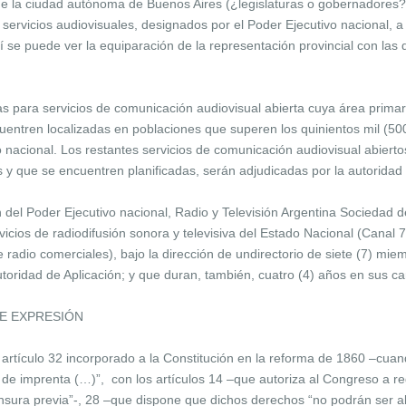
de la ciudad autónoma de Buenos Aires (¿legislaturas o gobernadores?)
de servicios audiovisuales, designados por el Poder Ejecutivo nacional,
se puede ver la equiparación de la representación provincial con las de
ias para servicios de comunicación audiovisual abierta cuya área primar
uentren localizadas en poblaciones que superen los quinientos mil (50
 nacional. Los restantes servicios de comunicación audiovisual abiertos
es y que se encuentren planificadas, serán adjudicadas por la autoridad 
ón del Poder Ejecutivo nacional, Radio y Televisión Argentina Sociedad d
rvicios de radiodifusión sonora y televisiva del Estado Nacional (Canal
e radio comerciales), bajo la dirección de undirectorio de siete (7) mi
oridad de Aplicación; y que duran, también, cuatro (4) años en sus ca
DE EXPRESIÓN
 artículo 32 incorporado a la Constitución en la reforma de 1860 –cua
ad de imprenta (…)”, con los artículos 14 –que autoriza al Congreso a re
ensura previa”-, 28 –que dispone que dichos derechos “no podrán ser al