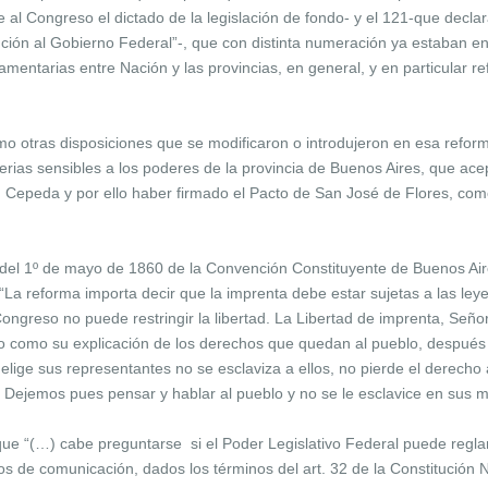
e al Congreso el dictado de la legislación de fondo- y el 121-que decl
ución al Gobierno Federal”-, que con distinta numeración ya estaban en
entarias entre Nación y las provincias, en general, y en particular ref
omo otras disposiciones que se modificaron o introdujeron en esa reforma
terias sensibles a los poderes de la provincia de Buenos Aires, que a
 Cepeda y por ello haber firmado el Pacto de San José de Flores, como
n del 1º de mayo de 1860 de la Convención Constituyente de Buenos Air
 “La reforma importa decir que la imprenta debe estar sujetas a las ley
ongreso no puede restringir la libertad. La Libertad de imprenta, Se
 o como su explicación de los derechos que quedan al pueblo, después
lige sus representantes no se esclaviza a ellos, no pierde el derecho 
) Dejemos pues pensar y hablar al pueblo y no se le esclavice en sus 
, que “(…) cabe preguntarse si el Poder Legislativo Federal puede regla
s de comunicación, dados los términos del art. 32 de la Constitución N