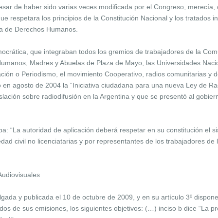
pesar de haber sido varias veces modificada por el Congreso, merecía,
ue respetara los principios de la Constitución Nacional y los tratados i
ana de Derechos Humanos.
mocrática, que integraban todos los gremios de trabajadores de la Com
umanos, Madres y Abuelas de Plaza de Mayo, las Universidades Nacio
ación o Periodismo, el movimiento Cooperativo, radios comunitarias 
en agosto de 2004 la “Iniciativa ciudadana para una nueva Ley de Rad
slación sobre radiodifusión en la Argentina y que se presentó al gobierno
ba: “La autoridad de aplicación deberá respetar en su constitución el s
d civil no licenciatarias y por representantes de los trabajadores de l
Audiovisuales
ada y publicada el 10 de octubre de 2009, y en su artículo 3º dispone
dos de sus emisiones, los siguientes objetivos: (…) inciso b dice “La p