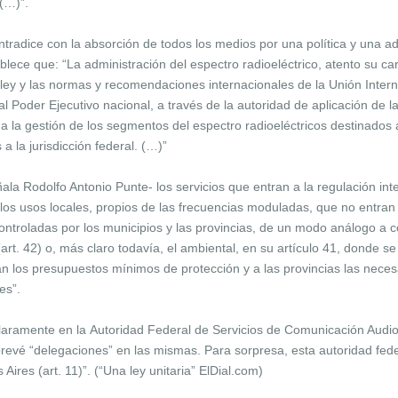
(…)”.
ontradice con la absorción de todos los medios por una política y una a
blece que: “La administración del espectro radioeléctrico, atento su ca
e ley y las normas y recomendaciones internacionales de la Unión Inter
Poder Ejecutivo nacional, a través de la autoridad de aplicación de la 
a la gestión de los segmentos del espectro radioeléctricos destinados a
 a la jurisdicción federal. (…)”
a Rodolfo Antonio Punte- los servicios que entran a la regulación inte
n los usos locales, propios de las frecuencias moduladas, que no entra
ontroladas por los municipios y las provincias, de un modo análogo a c
rt. 42) o, más claro todavía, el ambiental, en su artículo 41, donde s
n los presupuestos mínimos de protección y a las provincias las nece
ales”.
 claramente en la Autoridad Federal de Servicios de Comunicación Audiov
 prevé “delegaciones” en las mismas. Para sorpresa, esta autoridad fede
ires (art. 11)”. (“Una ley unitaria” ElDial.com)