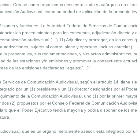
licación. Créase como organismos descentralizado y autárquico en el ámb
nicación Audiovisual, como autoridad de aplicación de la presente ley
 “Misiones y funciones. La Autoridad Federal de Servicios de Comunicaci
stanciar los procedimientos para los concursos, adjudicación directa y
e comunicación audiovisual.(…) 11) Adjudicar y prorrogar, en los casos 
autorizaciones, sujetos al control pleno y oportuno, incluso cautelar.(…
la presente ley, sus reglamentaciones, y sus actos administrativos, baj
lidad de las estaciones y/o emisiones y promover la consecuente actuaci
cese de las emisiones declaradas ilegales;(…)”
de Servicios de Comunicación Audiovisual, según el artículo 14, tiene 
ntegrado por un (1) presidente y un (1) director designados por el Poder
uimiento de la Comunicación Audiovisual, uno (1) por la primer mayorí
 y dos (2) propuestos por el Consejo Federal de Comunicación Audiovis
aro que el Poder Ejecutivo tendrá mayoría y podrá disponer de los m
atura.
diovisual, que es un órgano meramente asesor, está integrado por un