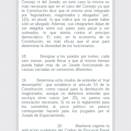
Consejo ni del Jurado, en este caso la misma es
más necesaria que en el caso del Consejo ya que
la Constitución dice que el mismo está integrado
por “legisladores, magistrados y abogados” (art.
115), en plural, lo que indica que no puede haber
sólo un abogado. Además, sus integrantes dejan de
ser elegidos entre sus pares para pasar a ser
sorteados, lo que atenta contra el principio
democrático. El voto, en la economía de la
Constitución, es más eficaz que el azar para
determinar la idoneidad de los funcionarios.
18. Designar a los jurados por sorteo, cada
seis meses, puede llevar a que al mismo tiempo
pueda haber más de un Jurado funcionando en
causas iniciadas en semestres diferentes.
19. Determina ocho modos de entender el “mal
desempeño”, que establece el artículo 53 de la
Constitución, como causal para la destitución de
magistrados, aunque no debemos entender que
excluya otros casos (art. 25), no parece una
innovación necesaria. Si no se lo reglamentó para
los sometidos al juicio político no parece
corresponder hacerlo para los juzgados por el
Jurado de Enjuiciamiento.
20. Mantiene vigente la
aplicación supletoria del Código de Procesal Penal