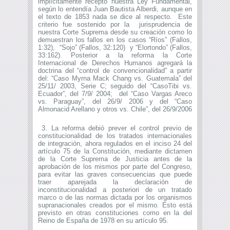
implícitamente receptó nuestra Ley Fundamental,
según lo entendía Juan Bautista Alberdi, aunque en
el texto de 1853 nada se dice al respecto. Este
criterio fue sostenido por la jurisprudencia de
nuestra Corte Suprema desde su creación como lo
demuestran los fallos en los casos “Ríos” (Fallos,
1:32), “Sojo” (Fallos, 32:120) y “Elortondo” (Fallos,
33:162). Posterior a la reforma la Corte
Internacional de Derechos Humanos agregará la
doctrina del “control de convencionalidad” a partir
del: “Caso Myrna Mack Chang vs. Guatemala” del
25/11/ 2003, Serie C; seguido del “CasoTibi vs.
Ecuador”, del 7/9/ 2004; del “Caso Vargas Areco
vs. Paraguay”, del 26/9/ 2006 y del “Caso
Almonacid Arellano y otros vs. Chile”, del 26/9/2006
3. La reforma debió prever el control previo de
constitucionalidad de los tratados internacionales
de integración, ahora regulados en el inciso 24 del
artículo 75 de la Constitución, mediante dictamen
de la Corte Suprema de Justicia antes de la
aprobación de los mismos por parte del Congreso,
para evitar las graves consecuencias que puede
traer aparejada la declaración de
inconstitucionalidad a posteriori de un tratado
marco o de las normas dictada por los organismos
supranacionales creados por el mismo. Esto está
previsto en otras constituciones como en la del
Reino de España de 1978 en su artículo 95.