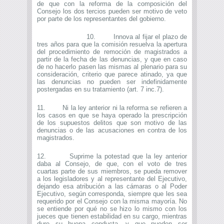
de que con la reforma de la composición del
Consejo los dos tercios pueden ser motivo de veto
por parte de los representantes del gobierno.
10. Innova al fijar el plazo de
tres años para que la comisión resuelva la apertura
del procedimiento de remoción de magistrados a
partir de la fecha de las denuncias, y que en caso
de no hacerlo pasen las mismas al plenario para su
consideración, criterio que parece atinado, ya que
las denuncias no pueden ser indefinidamente
postergadas en su tratamiento (art. 7 inc.7).
11. Ni la ley anterior ni la reforma se refieren a
los casos en que se haya operado la prescripción
de los supuestos delitos que son motivo de las
denuncias o de las acusaciones en contra de los
magistrados.
12. Suprime la potestad que la ley anterior
daba al Consejo, de que, con el voto de tres
cuartas parte de sus miembros, se pueda remover
a los legisladores y al representante del Ejecutivo,
dejando esa atribución a las cámaras o al Poder
Ejecutivo, según corresponda, siempre que les sea
requerido por el Consejo con la misma mayoría. No
se entiende por qué no se hizo lo mismo con los
jueces que tienen estabilidad en su cargo, mientras
dure su buena conducta, y que pueden ser