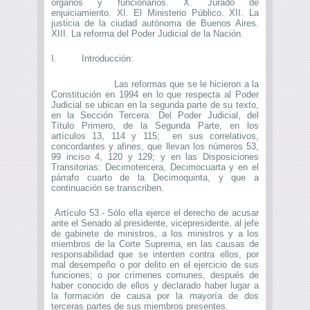
órganos y funcionarios. X. Jurado de
enjuiciamiento. XI. El Ministerio Público. XII. La
justicia de la ciudad autónoma de Buenos Aires.
XIII. La reforma del Poder Judicial de la Nación.
I. Introducción:
Las reformas que se le hicieron a la
Constitución en 1994 en lo que respecta al Poder
Judicial se ubican en la segunda parte de su texto,
en la Sección Tercera: Del Poder Judicial, del
Título Primero, de la Segunda Parte, en los
artículos 13, 114 y 115; en sus correlativos,
concordantes y afines, que llevan los números 53,
99 inciso 4, 120 y 129; y en las Disposiciones
Transitorias: Decimotercera, Decimocuarta y en el
párrafo cuarto de la Decimoquinta, y que a
continuación se transcriben.
Artículo 53.- Sólo ella ejerce el derecho de acusar
ante el Senado al presidente, vicepresidente, al jefe
de gabinete de ministros, a los ministros y a los
miembros de la Corte Suprema, en las causas de
responsabilidad que se intenten contra ellos, por
mal desempeño o por delito en el ejercicio de sus
funciones; o por crímenes comunes, después de
haber conocido de ellos y declarado haber lugar a
la formación de causa por la mayoría de dos
terceras partes de sus miembros presentes.