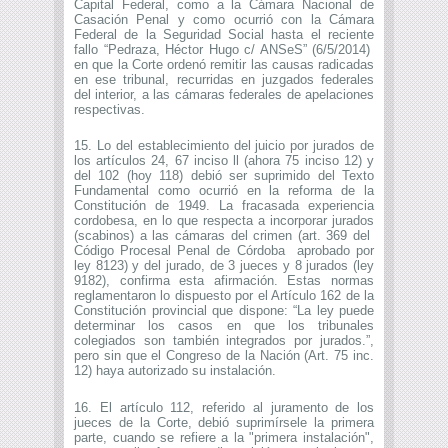
Capital Federal, como a la Cámara Nacional de
Casación Penal y como ocurrió con la Cámara
Federal de la Seguridad Social hasta el reciente
fallo “Pedraza, Héctor Hugo c/ ANSeS” (6/5/2014)
en que la Corte ordenó remitir las causas radicadas
en ese tribunal, recurridas en juzgados federales
del interior, a las cámaras federales de apelaciones
respectivas.
15. Lo del establecimiento del juicio por jurados de
los artículos 24, 67 inciso ll (ahora 75 inciso 12) y
del 102 (hoy 118) debió ser suprimido del Texto
Fundamental como ocurrió en la reforma de la
Constitución de 1949. La fracasada experiencia
cordobesa, en lo que respecta a incorporar jurados
(scabinos) a las cámaras del crimen (art. 369 del
Código Procesal Penal de Córdoba aprobado por
ley 8123) y del jurado, de 3 jueces y 8 jurados (ley
9182), confirma esta afirmación. Estas normas
reglamentaron lo dispuesto por el Artículo 162 de la
Constitución provincial que dispone: “La ley puede
determinar los casos en que los tribunales
colegiados son también integrados por jurados.”,
pero sin que el Congreso de la Nación (Art. 75 inc.
12) haya autorizado su instalación.
16. El artículo 112, referido al juramento de los
jueces de la Corte, debió suprimírsele la primera
parte, cuando se refiere a la "primera instalación",