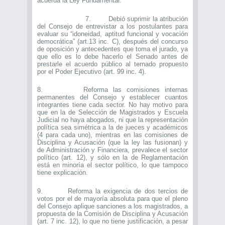
acuerda la Ley Fundamental.
7. Debió suprimir la atribución
del Consejo de entrevistar a los postulantes para
evaluar su “idoneidad, aptitud funcional y vocación
democrática” (art.13 inc. C), después del concurso
de oposición y antecedentes que toma el jurado, ya
que ello es lo debe hacerlo el Senado antes de
prestarle el acuerdo público al ternado propuesto
por el Poder Ejecutivo (art. 99 inc. 4).
8. Reforma las comisiones internas
permanentes del Consejo y establecer cuantos
integrantes tiene cada sector. No hay motivo para
que en la de Selección de Magistrados y Escuela
Judicial no haya abogados, ni que la representación
política sea simétrica a la de jueces y académicos
(4 para cada uno), mientras en las comisiones de
Disciplina y Acusación (que la ley las fusionan) y
de Administración y Financiera, prevalece el sector
político (art. 12), y sólo en la de Reglamentación
está en minoría el sector político, lo que tampoco
tiene explicación.
9. Reforma la exigencia de dos tercios de
votos por el de mayoría absoluta para que el pleno
del Consejo aplique sanciones a los magistrados, a
propuesta de la Comisión de Disciplina y Acusación
(art. 7 inc. 12), lo que no tiene justificación, a pesar