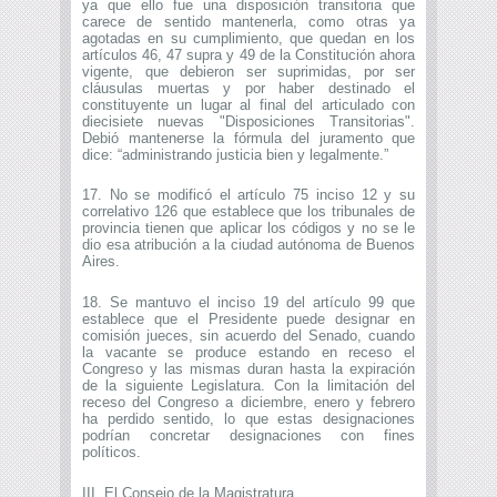
ya que ello fue una disposición transitoria que
carece de sentido mantenerla, como otras ya
agotadas en su cumplimiento, que quedan en los
artículos 46, 47 supra y 49 de la Constitución ahora
vigente, que debieron ser suprimidas, por ser
cláusulas muertas y por haber destinado el
constituyente un lugar al final del articulado con
diecisiete nuevas "Disposiciones Transitorias".
Debió mantenerse la fórmula del juramento que
dice: “administrando justicia bien y legalmente.”
17. No se modificó el artículo 75 inciso 12 y su
correlativo 126 que establece que los tribunales de
provincia tienen que aplicar los códigos y no se le
dio esa atribución a la ciudad autónoma de Buenos
Aires.
18. Se mantuvo el inciso 19 del artículo 99 que
establece que el Presidente puede designar en
comisión jueces, sin acuerdo del Senado, cuando
la vacante se produce estando en receso el
Congreso y las mismas duran hasta la expiración
de la siguiente Legislatura. Con la limitación del
receso del Congreso a diciembre, enero y febrero
ha perdido sentido, lo que estas designaciones
podrían concretar designaciones con fines
políticos.
III. El Consejo de la Magistratura