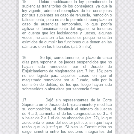
15. Debió modificarse la ley permitiendo la
suplencias transitorias de los consejeros, ya que la
ley vigente, admite el reemplazo de los consejeros
por sus suplentes en caso de renuncia, remoción o
fallecimiento, pero no se lo permite el reemplazo en
caso de ausencias temporales, lo que podría
agilizar el funcionamiento del órgano, si tenemos
en cuenta que los legisladores y jueces, algunas
veces, no asisten a las sesiones porque no están
eximidos de cumplir las funciones que tienen en las
cámaras o en los tribunales (art. 2 infra).
16. Se fijó, correctamente, el plazo de cinco
días para reponer a los jueces suspendidos que no
hayan sido removidos por el Jurado de
Enjuiciamiento de Magistrados (art. 7 inc. 13); pero
no se legisló para aquellos casos en que el
magistrado removidos por el Jurado, sólo por la
comisión de delitos, de los que luego hayan sido
sobreseídos o absueltos por sentencia firme.
17. Dejó sin representantes de la Corte
Suprema en el Jurado de Enjuiciamiento y modificó
su composición, al disminuir el número de jueces
de 4 a 3, aumentar el de los congresistas de 3 a 4
y bajar de 2 a 1 el de los abogados (art. 22), lo que
acrecienta el peso del sector político, sin que haya
razón que lo justifique. Si bien la Constitución no
exige simetría entre los sectores integrantes del