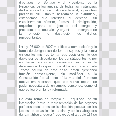
diputados, el Senado y el Presidente de la
República; de los jueces, de todas las instancias;
de los abogados con matrícula federal; y por otras
personas del "ámbito académico y científico",
entendemos que referidas al derecho; sin
establecer su número, formas de designación,
requisitos para el ejercicio del cargo, y
procedimiento, causales y organismo encargado de
la remoción o destitución de dichos
representantes.
La ley 26.080 de 2007 modificó la composición y la
forma de designación de los consejeros y la forma
en que los mismos toman sus decisiones, lo que
debió ser establecido por los constituyentes y, por
no haber encontrado consenso, estos se lo
delegaron al Congreso, que al hacerlo o reformarlo
–como ocurrió en este caso- están ejerciendo
función constituyente, sin modificar a la
Constitución formal, pero sí la material. Por este
motivo era necesario que este nuevo reparto de
poder necesitara de un amplio consenso, como el
que se logró en la ley reformada.
De ésta forma se rompió el “equilibrio” de su
integración “entre la representación de los órganos
políticos resultantes de la elección popular, de los
jueces de todas las instancias y de los abogados
de la matrícula federal”, que exige el artículo 114 de