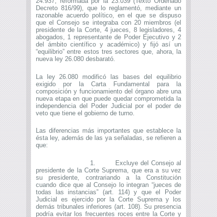
24.937, reformada por la 23.039 (Texto Ordenado
Decreto 816/99), que lo reglamentó, mediante un
razonable acuerdo político, en el que se dispuso
que el Consejo se integraba con 20 miembros (el
presidente de la Corte, 4 jueces, 8 legisladores, 4
abogados, 1 representante de Poder Ejecutivo y 2
del ámbito científico y académico) y fijó así un
“equilibrio” entre estos tres sectores que, ahora, la
nueva ley 26.080 desbarató.
La ley 26.080 modificó las bases del equilibrio
exigido por la Carta Fundamental para la
composición y funcionamiento del órgano abre una
nueva etapa en que puede quedar comprometida la
independencia del Poder Judicial por el poder de
veto que tiene el gobierno de turno.
Las diferencias más importantes que establece la
ésta ley, además de las ya señaladas, se refieren a
que:
1. Excluye del Consejo al
presidente de la Corte Suprema, que era a su vez
su presidente, contrariando a la Constitución
cuando dice que al Consejo lo integran “jueces de
todas las instancias” (art. 114) y que el Poder
Judicial es ejercido por la Corte Suprema y los
demás tribunales inferiores (art. 108). Su presencia
podría evitar los frecuentes roces entre la Corte y