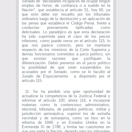
Senado de "declararles incapaces de ocupar ningún
empleo de honor, de confianza o a sueldo en la
Nación", que establecía el artículo 51, hoy 60, ya
que esto debe ser resuelto por los tribunales
ordinarios luego de la destitución y en aplicación de
las penas que establece el Código Penal, frente a
conductas previamente tipificadas como
delictuales. Lo paradójico es que esta declaración
ha sido suprimida para el caso de los jueces
inferiores, como puede verse en el artículo 115, lo
que nos parece correcto, pero se mantiene
respecto de los ministros de la Corte Suprema y
demás funcionarios sometidos a juicio político, sin
que existan razones que justifiquen la
diferenciación. Debió preverse en el juicio político
la posibilidad de que sean suspendidos los
acusados por el Senado, como se lo facultó al
Jurado de Enjuiciamiento a disponerlo por el
artículo 115.
11. Se ha perdido una gran oportunidad de
actualizar la competencia de la Justicia Federal y
reformar el artículo 100, ahora 116, e incorporar
materias como la contencioso administrativo,
electoral, tributaria, de partidos políticos, militar y
jurisdicción aeronáutica; suprimir los de extraña
vecindad y de extranjería, como se hizo en la
reforma de 1949, y en Estados Unidos en la
Enmienda XI de 1798; y limitar las cuestiones en
que sea parte la Nación, dejando para los tribunales