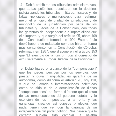
4. Debió prohibirse los tribunales administrativos,
que tantas polémicas suscitaron en la doctrina,
judicializando los tribunales militares, fiscales y de
faltas -policiales o municipales-, para reafirmar
mejor el principio de unidad de jurisdicción y de
monopolio de la jurisdicción por parte de los
tribunales y jueces de la Constitución, con todas
las garantías de independencia e imparcialidad que
ello importa, y que surgía del artículo 95, ahora 109
de la Constitución reformada en 1994. Este artículo
debió haber sido redactado como se hizo, en forma
más contundente, en la Constitución de Córdoba,
reformada en 1987, que dispone en el artículo 153
que “El ejercicio de la función judicial corresponde
exclusivamente al Poder Judicial de la Provincia.”
5. Debió fijarse el alcance de la "compensación"
que los jueces perciben por los servicios que
prestan y cuya intangibilidad es garantía de su
autonomía, como disponía el artículo 96, hoy 110,
y que ha llevado a interpretaciones polémicas
como ha sido el de la actualización de dichas
"compensaciones" en forma diferente que al resto
de las remuneraciones del personal estatal, y la
exención de los impuestos, a la renta y las
ganancias, creando así odiosos privilegios que
nada tienen que ver con la garantía de su
independencia del poder político. Nos parece que lo
correcto hubiera sido cambiar la palabra