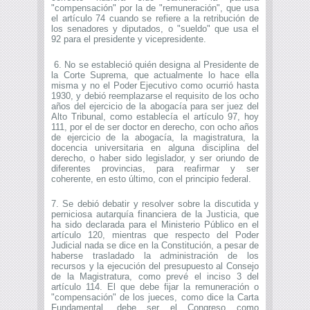
"compensación" por la de "remuneración", que usa
el artículo 74 cuando se refiere a la retribución de
los senadores y diputados, o "sueldo" que usa el
92 para el presidente y vicepresidente.
6. No se estableció quién designa al Presidente de
la Corte Suprema, que actualmente lo hace ella
misma y no el Poder Ejecutivo como ocurrió hasta
1930, y debió reemplazarse el requisito de los ocho
años del ejercicio de la abogacía para ser juez del
Alto Tribunal, como establecía el artículo 97, hoy
111, por el de ser doctor en derecho, con ocho años
de ejercicio de la abogacía, la magistratura, la
docencia universitaria en alguna disciplina del
derecho, o haber sido legislador, y ser oriundo de
diferentes provincias, para reafirmar y ser
coherente, en esto último, con el principio federal.
7. Se debió debatir y resolver sobre la discutida y
perniciosa autarquía financiera de la Justicia, que
ha sido declarada para el Ministerio Público en el
artículo 120, mientras que respecto del Poder
Judicial nada se dice en la Constitución, a pesar de
haberse trasladado la administración de los
recursos y la ejecución del presupuesto al Consejo
de la Magistratura, como prevé el inciso 3 del
artículo 114. El que debe fijar la remuneración o
"compensación" de los jueces, como dice la Carta
Fundamental, debe ser el Congreso como