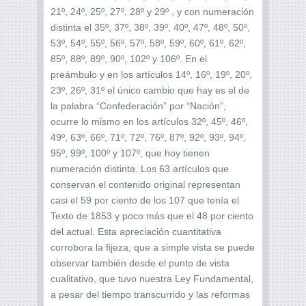
21º, 24º, 25º, 27º, 28º y 29º , y con numeración
distinta el 35º, 37º, 38º, 39º, 40º, 47º, 48º, 50º,
53º, 54º, 55º, 56º, 57º, 58º, 59º, 60º, 61º, 62º,
85º, 88º, 89º, 90º, 102º y 106º. En el
preámbulo y en los artículos 14º, 16º, 19º, 20º,
23º, 26º, 31º el único cambio que hay es el de
la palabra “Confederación” por “Nación”,
ocurre lo mismo en los artículos 32º, 45º, 46º,
49º, 63º, 66º, 71º, 72º, 76º, 87º, 92º, 93º, 94º,
95º, 99º, 100º y 107º, que hoy tienen
numeración distinta. Los 63 artículos que
conservan el contenido original representan
casi el 59 por ciento de los 107 que tenía el
Texto de 1853 y poco más que el 48 por ciento
del actual. Esta apreciación cuantitativa
corrobora la fijeza, que a simple vista se puede
observar también desde el punto de vista
cualitativo, que tuvo nuestra Ley Fundamental,
a pesar del tiempo transcurrido y las reformas