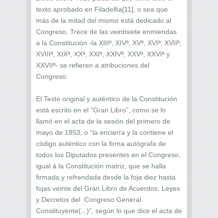
texto aprobado en Filadelfia[11], o sea que
más de la mitad del mismo está dedicado al
Congreso. Trece de las veintisiete enmiendas
a la Constitución -la XIIIª, XIVª, XVª, XVIª, XVIIª,
XVIIIª, XIXª, XXª, XXIª, XXIVª, XXVª, XXVIª y
XXVIIª- se refieren a atribuciones del
Congreso.
El Texto original y auténtico de la Constitución
está escrito en el “Gran Libro”, como se lo
llamó en el acta de la sesión del primero de
mayo de 1853, o “la encierra y la contiene el
código auténtico con la firma autógrafa de
todos los Diputados presentes en el Congreso,
igual á la Constitución matriz, que se halla
firmada y refrendada desde la foja diez hasta
fojas veinte del Gran Libro de Acuerdos, Leyes
y Decretos del Congreso General
Constituyente(...)”, según lo que dice el acta de