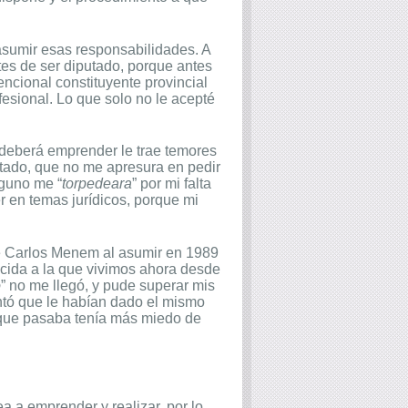
 asumir esas responsabilidades. A
tes de ser diputado, porque antes
encional constituyente provincial
esional. Lo que solo no le acepté
e deberá emprender le trae temores
utado, que no me apresura en pedir
lguno me “
torpedeara
” por mi falta
 en temas jurídicos, porque mi
te Carlos Menem al asumir en 1989
cida a la que vivimos ahora desde
o
” no me llegó, y pude superar mis
ntó que le habían dado el mismo
a que pasaba tenía más miedo de
ea a emprender y realizar, por lo