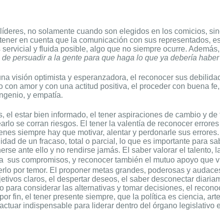
, líderes, no solamente cuando son elegidos en los comicios, s
 tener en cuenta que la comunicación con sus representados, e
 servicial y fluida posible, algo que no siempre ocurre. Además,
e de persuadir a la gente para que haga lo que ya debería habe
una visión optimista y esperanzadora, el reconocer sus debilida
imo con amor y con una actitud positiva, el proceder con buena fe,
 ingenio, y empatía.
, el estar bien informado, el tener aspiraciones de cambio y d
lo se corran riesgos. El tener la valentía de reconocer errores y
enes siempre hay que motivar, alentar y perdonarle sus errores.
lidad de un fracaso, total o parcial, lo que es importante para sab
rse ante ello y no rendirse jamás. El saber valorar el talento, l
 a
sus compromisos, y reconocer también el mutuo apoyo que vig
lo por temor. El proponer metas grandes, poderosas y audaces, e
jetivos claros, el despertar deseos, el saber desconectar diariam
o para considerar las alternativas y tomar decisiones, el recono
or fin, el tener presente siempre, que la política es ciencia, art
actuar indispensable para liderar dentro del órgano legislativo 