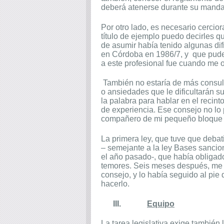
deberá atenerse durante su manda
Por otro lado, es necesario cercio
título de ejemplo puedo decirles q
de asumir había tenido algunas dif
en Córdoba en 1986/7, y
que pude
a este profesional fue cuando me 
También no estaría de más consulta
o ansiedades que le dificultarán s
la palabra para hablar en el recin
de experiencia. Ese consejo no lo
compañero de mi pequeño bloque n
La primera ley, que tuve que deba
– semejante a la ley Bases sancio
el año pasado-, que había obligado 
temores. Seis meses después, me e
consejo, y lo había seguido al pie
hacerlo.
III.
Equipo
La tarea legislativa exige también 