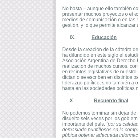
No basta – aunque ello también con
presentar muchos proyectos o el ex
medios de comunicación o en las re
gestión, y lo que permite alcanzar
IX.
Educación
Desde la creación de la cátedra d
ha difundido en este siglo el estud
Asociación Argentina de Derecho Par
realización de muchos cursos, cong
en recintos legislativos de nuestro
dictan o se escriben en distintos 
liderazgo político, sino también a 
hasta en las sociedades políticas 
X.
Recuerdo final
No podemos terminar sin dejar de 
disuelto seis veces por los gobiern
importante del país,
“por su calida
demasiado puntillosos en la compar
púbica obtener adecuada informaci