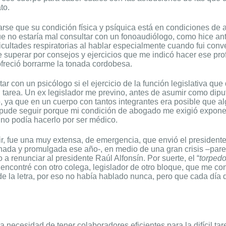
to.
rarse que su condición física y psíquica está en condiciones de
ue no estaría mal consultar con un fonoaudiólogo, como hice an
icultades respiratorias al hablar especialmente cuando fui conv
 superar por consejos y ejercicios que me indicó hacer ese prof
ofreció borrarme la tonada cordobesa.
r con un psicólogo si el ejercicio de la función legislativa qu
u tarea. Un ex legislador me previno, antes de asumir como dip
to, ya que en un cuerpo con tantos integrantes era posible que a
 pude seguir porque mi condición de abogado me exigió exponer
o podía hacerlo por ser médico.
tir, fue una muy extensa, de emergencia, que envió el presiden
nada y promulgada ese año-, en medio de una gran crisis –pare
a renunciar al presidente Raúl Alfonsín. Por suerte, el “
torped
ncontré con otro colega, legislador de otro bloque, que me co
 de la letra, por eso no había hablado nunca, pero que cada dí
la necesidad de tener colaboradores eficientes para la difícil tar