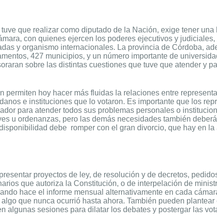
e tuve que realizar como diputado de la Nación, exige tener un
ámara, con quienes ejercen los poderes ejecutivos y judiciales
jadas y organismo internacionales. La provincia de Córdoba, ad
amentos, 427 municipios, y un número importante de universid
raran sobre las distintas cuestiones que tuve que atender y pa
permiten hoy hacer más fluidas la relaciones entre representa
danos e instituciones que lo votaron. Es importante que los r
islador para atender todos sus problemas personales o institucio
yes u ordenanzas, pero las demás necesidades también deberán
 disponibilidad debe
romper con el gran divorcio, que hay en la
esentar proyectos de ley, de resolución y de decretos, pedidos
ionarios que autoriza la Constitución, o de interpelación de mini
cuando hace el informe mensual alternativamente en cada cámara
, algo que nunca ocurrió hasta ahora. También pueden plantear 
en algunas sesiones para dilatar los debates y postergar las vot