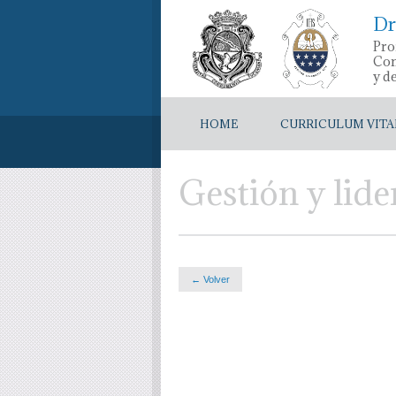
Dr
Pro
Con
y d
HOME
CURRICULUM VITA
Gestión y lid
← Volver