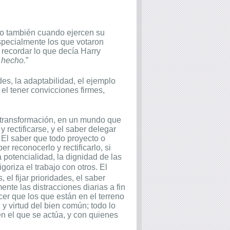
ino también cuando ejercen su
specialmente los que votaron
 recordar lo que decía Harry
r hecho.
”
des, la adaptabilidad, el ejemplo
 el tener convicciones firmes,
e transformación, en un mundo que
 rectificarse, y el saber delegar
 El saber que todo proyecto o
er reconocerlo y rectificarlo, si
a potencialidad, la dignidad de las
oriza el trabajo con otros.
El
l fijar prioridades, el saber
ente las distracciones diarias a fin
cer que los que están en el terreno
e y virtud del bien común; todo lo
en el que se actúa, y con quienes