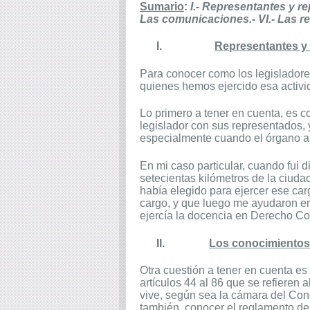
Sumario
:
I.- Representantes y re
Las comunicaciones.- VI.- Las rela
I.
Representantes y
Para conocer como los legisladores
quienes hemos ejercido esa activi
Lo primero a tener en cuenta, es c
legislador con sus representados, 
especialmente cuando el órgano al
En mi caso particular, cuando fui
setecientas kilómetros de la ciuda
había elegido para ejercer ese car
cargo, y que luego me ayudaron en
ejercía la docencia en Derecho Con
II.
Los conocimientos
Otra cuestión a tener en cuenta e
artículos 44 al 86 que se refieren 
vive, según sea la cámara del Cong
también, conocer el reglamento de