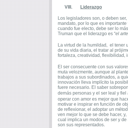
VIII.
Liderazgo
Los legisladores son, o deben ser
mandato, por lo que es importante
cuando fue electo, debe ser lo más
Truman que el liderazgo es “
el art
La virtud de la humildad,
el tener 
de su vida diaria, el tratar al prój
fortaleza, creatividad, flexibilidad,
El ser consecuente con sus valores
muta velozmente, aunque al plantear
trabajos a sus subordinados, a qui
innovación lleva implícito la posibi
fuere necesario. El saber sobrepone
demás personas y el ser leal y fiel
operar con amor es mejor que hacer
motivar e inspirar en función de ob
de reflexionar, el adoptar un métod
ven mejor lo que se debe hacer, y, p
cual implica un modos de ser y de 
son sus representados.