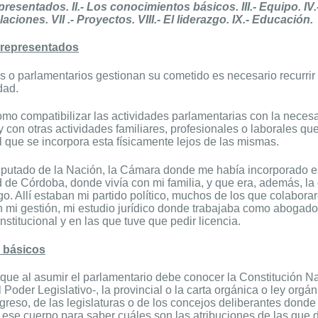
presentados. II.- Los conocimientos básicos. III.- Equipo. IV
ciones. VII .- Proyectos. VIII.- El liderazgo. IX.- Educación.
 representados
 o parlamentarios gestionan su cometido es necesario recurrir 
dad.
omo compatibilizar las actividades parlamentarias con la necesa
y con otras actividades familiares, profesionales o laborales qu
 que se incorpora esta físicamente lejos de las mismas.
 diputado de la Nación, la Cámara donde me había incorporado 
d de Córdoba, donde vivía con mi familia, y que era, además, la 
go. Allí estaban mi partido político, muchos de los que colabora
 mi gestión, mi estudio jurídico donde trabajaba como abogado 
stitucional y en las que tuve que pedir licencia.
 básicos
s que al asumir el parlamentario debe conocer la Constitución 
al Poder Legislativo-, la provincial o la carta orgánica o ley org
reso, de las legislaturas o de los concejos deliberantes donde
 ese cuerpo para saber cuáles son las atribuciones de las que 