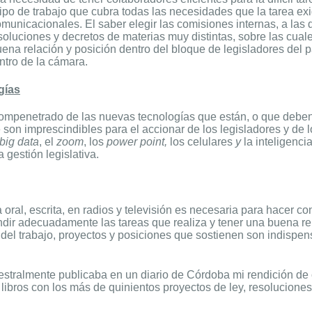
ipo de trabajo que cubra todas las necesidades que la tarea e
omunicacionales. El saber elegir las comisiones internas, a las 
oluciones y decretos de materias muy distintas, sobre las cuale
na relación y posición dentro del bloque de legisladores del par
ntro de la cámara.
gías
 compenetrado de las nuevas tecnologías que están, o que deben
e son imprescindibles para el accionar de los legisladores y de
big data
, el
zoom
, los
power point,
los celulares
y
la inteligenci
 gestión legislativa.
 oral, escrita, en radios y televisión es necesaria para hacer co
dir adecuadamente las tareas que realiza y tener una buena re
del trabajo, proyectos y posiciones que sostienen son indispen
stralmente publicaba en un diario de Córdoba mi rendición de
libros con los más de quinientos proyectos de ley, resolucione