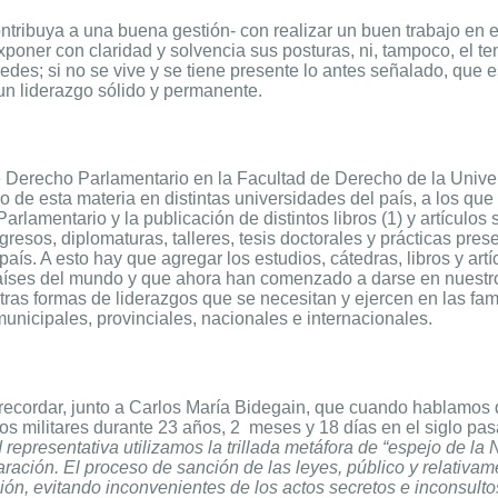
tribuya a una buena gestión- con realizar un buen trabajo en el
poner con claridad y solvencia sus posturas, ni, tampoco, el te
des; si no se vive y se tiene presente lo antes señalado, que e
 un liderazgo sólido y permanente.
e Derecho Parlamentario en la Facultad de Derecho de la Univ
io de esta materia en distintas universidades del país, a los qu
lamentario y la publicación de distintos libros (1) y artículos s
resos, diplomaturas, talleres, tesis doctorales y prácticas pr
 país. A esto hay que agregar los estudios, cátedras, libros y art
países del mundo y que ahora han comenzado a darse en nuestro 
otras formas de liderazgos que se necesitan y ejercen en las fa
municipales, provinciales, nacionales e internacionales.
recordar, junto a Carlos María Bidegain, que cuando hablamos
os militares durante 23 años, 2
meses y 18 días en el siglo pas
d representativa utilizamos la trillada metáfora de “espejo de la
ación. El proceso de sanción de las leyes, público y relativame
ón, evitando inconvenientes de los actos secretos e inconsulto