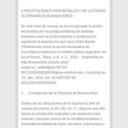
CONSTITUCIONES PROVINCIALES Y DE LA CIUDAD
AUTÓNOMA DE BUENOS AIRES
En este nivel de normas se ha incorporado la acción
declarativa de inconstitucionalidad de distintas
maneras como se podrá apreciar a continuación,
siguiendo la descripción que hace Víctor Bazán
(“Reflexiones sobre la acción declarativa de
inconstitucionalidad en el ámbito jurídico argentino” en
Ius et Praxis, Talca, v. 8, n. 2, 2002. Disponible en
http://www.scielo.cl/scielo.php?
script=sci_arttext&pid=S0718-
00122002000200004&lng=es&nrm=iso>. Accedido en
01 abr. 2013. doi: 10.4067/S0718-
00122002000200004):
1. Constitución de la Provincia de Buenos Aires
Dentro de las atribuciones de la Suprema Corte de
Justicia provincial, el art. 161, inc. 1°, dispone que ella
ejerce la jurisdicción originaria y de apelación para
conocer y resolver acerca de la constitucionalidad o
inconstitucionalidad de leyes, decretos, ordenanzas o