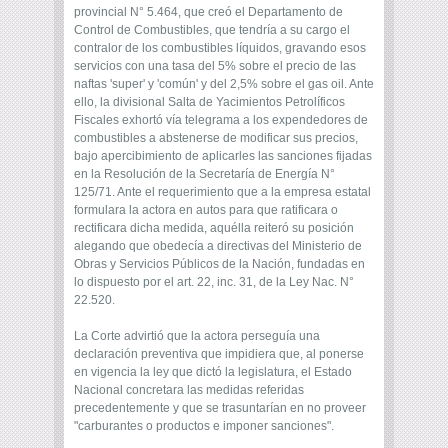
provincial N° 5.464, que creó el Departamento de
Control de Combustibles, que tendría a su cargo­ el
contralor de los combustibles líquidos, gravando esos
servicios con una tasa del 5% sobre el precio de las
naftas 'super' y 'común' y del 2,5% sobre el gas oil. Ante
ello, la divisional Salta de Yacimientos Petrolíficos
Fiscales exhortó ­vía telegrama­ a los expendedores de
combustibles a abstenerse de modificar sus precios,
bajo apercibimiento de aplicarles las sanciones fijadas
en la Resolución de la Secretaría de Energía N°
125/71. Ante el requerimiento que a la empresa estatal
formulara la actora en autos para que ratificara o
rectificara dicha medida, aquélla reiteró su posición
alegando que obedecía a directivas del Ministerio de
Obras y Servicios Públicos de la Nación, fundadas en
lo dispuesto por el art. 22, inc. 31, de la Ley Nac. N°
22.520.
La Corte advirtió que la actora perseguía una
declaración preventiva que impidiera que, al ponerse
en vigencia la ley que dictó la legislatura, el Estado
Nacional concretara las medidas referidas
precedentemente y que se trasuntarían en no proveer
"carburantes o productos e imponer sanciones".