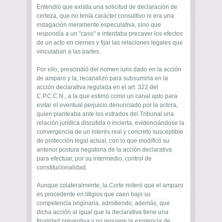
Entendió que existía una solicitud de declaración de
certeza, que no tenía carácter consultivo ni era una
indagación meramente especulativa, sino que
respondía a un "caso" e intentaba precaver los efectos
de un acto en ciernes y fijar las relaciones legales que
vinculaban a las partes.
Por ello, prescindió del nomen iuris dado en la acción
de amparo y la, recanalizó para subsumirla en la
acción declarativa regulada en el art. 322 del
C.P.C.C.N., a la que estimó como un canal apto para
evitar el eventual perjuicio denunciado por la actora,
quien planteaba ante los estrados del Tribunal una
relación jurídica discutida o incierta, evidenciándose la
convergencia de un interés real y concreto susceptible
de protección legal actual, con lo que modificó su
anterior postura negatoria de la acción declarativa
para efectuar, por su intermedio, control de
constitucionalidad.
Aunque colateralmente, la Corte reiteró que el amparo
es procedente en litigios que caen bajo su
competencia originaria, admitiendo, además, que
dicha acción ­al igual que la declarativa­ tiene una
finalidad preventiva y no requiere la existencia de