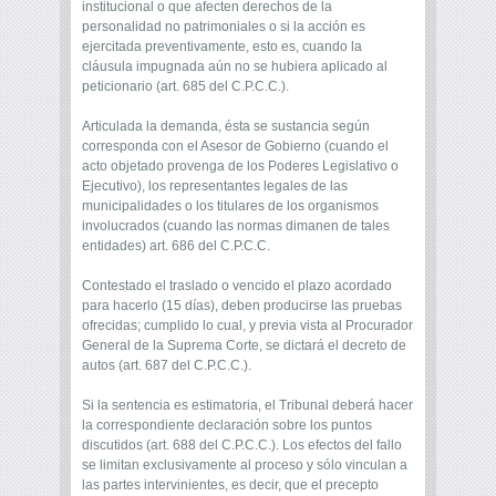
institucional o que afecten derechos de la
personalidad no patrimoniales o si la acción es
ejercitada preventivamente, esto es, cuando la
cláusula impugnada aún no se hubiera aplicado al
peticionario (art. 685 del C.P.C.C.).
Articulada la demanda, ésta se sustancia ­según
corresponda­ con el Asesor de Gobierno (cuando el
acto objetado provenga de los Poderes Legislativo o
Ejecutivo), los representantes legales de las
municipalidades o los titulares de los organismos
involucrados (cuando las normas dimanen de tales
entidades) ­art. 686­ del C.P.C.C.
Contestado el traslado o vencido el plazo acordado
para hacerlo (15 días), deben producirse las pruebas
ofrecidas; cumplido lo cual, y previa vista al Procurador
General de la Suprema Corte, se dictará el decreto de
autos (art. 687 del C.P.C.C.).
Si la sentencia es estimatoria, el Tribunal deberá hacer
la correspondiente declaración sobre los puntos
discutidos (art. 688 del C.P.C.C.). Los efectos del fallo
se limitan exclusivamente al proceso y sólo vinculan a
las partes intervinientes, es decir, que el precepto