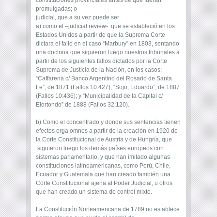
constituciones provinciales antes de que fueran
promulgadas; o
judicial, que a su vez puede ser:
a) como el –judicial review- que se estableció en los
Estados Unidos a partir de que la Suprema Corte
dictara el fallo en el caso “Marbury” en 1803, sentando
una doctrina que siguieron luego nuestros tribunales a
partir de los siguientes fallos dictados por la Corte
Suprema de Justicia de la Nación, en los casos:
“Caffarena c/ Banco Argentino del Rosario de Santa
Fe”, de 1871 (Fallos 10:427); “Sojo, Eduardo”, de 1887
(Fallos 10:436); y “Municipalidad de la Capital c/
Elortondo” de 1888 (Fallos 32:120).
b) Como el concentrado y donde sus sentencias tienen
efectos erga omnes a partir de la creación en 1920 de
la Corte Constitucional de Austria y de Hungría, que
siguieron luego los demás países europeos con
sistemas parlamentario, y que han imitado algunas
constituciones latinoamericanas, como Perú, Chile,
Ecuador y Guatemala que han creado también una
Corte Constitucional ajena al Poder Judicial, u otros
que han creado un sistema de control mixto.
La Constitución Norteamericana de 1789 no establece