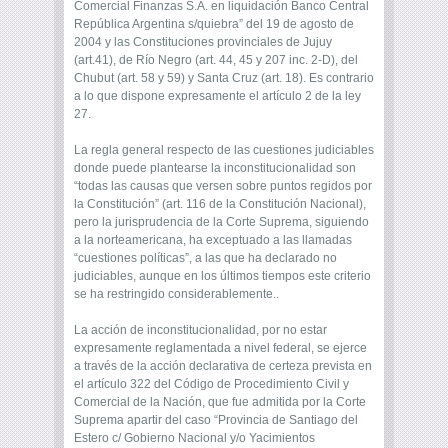
Comercial Finanzas S.A. en liquidación Banco Central
República Argentina s/quiebra” del 19 de agosto de
2004 y las Constituciones provinciales de Jujuy
(art.41), de Río Negro (art. 44, 45 y 207 inc. 2-D), del
Chubut (art. 58 y 59) y Santa Cruz (art. 18). Es contrario
a lo que dispone expresamente el artículo 2 de la ley
27.
La regla general respecto de las cuestiones judiciables
donde puede plantearse la inconstitucionalidad son
“todas las causas que versen sobre puntos regidos por
la Constitución” (art. 116 de la Constitución Nacional),
pero la jurisprudencia de la Corte Suprema, siguiendo
a la norteamericana, ha exceptuado a las llamadas
“cuestiones políticas”, a las que ha declarado no
judiciables, aunque en los últimos tiempos este criterio
se ha restringido considerablemente..
La acción de inconstitucionalidad, por no estar
expresamente reglamentada a nivel federal, se ejerce
a través de la acción declarativa de certeza prevista en
el artículo 322 del Código de Procedimiento Civil y
Comercial de la Nación, que fue admitida por la Corte
Suprema apartir del caso “Provincia de Santiago del
Estero c/ Gobierno Nacional y/o Yacimientos