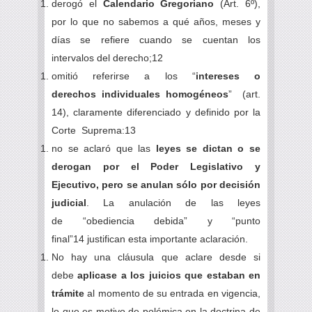
derogó el
Calendario Gregoriano
(Art. 6º),
por lo que no sabemos a qué años, meses y
días se refiere cuando se cuentan los
intervalos del derecho;12
omitió referirse a los “
intereses o
derechos individuales homogéneos
” (art.
14), claramente diferenciado y definido por la
Corte Suprema:13
no se aclaró que las
leyes se dictan o se
derogan por el Poder Legislativo y
Ejecutivo, pero se anulan sólo por decisión
judicial
. La anulación de las leyes
de “obediencia debida” y “punto
final”14 justifican esta importante aclaración.
No hay una cláusula que aclare desde si
debe
aplicase a los juicios que estaban en
trámite
al momento de su entrada en vigencia,
lo que es motivo de polémica en la doctrina de