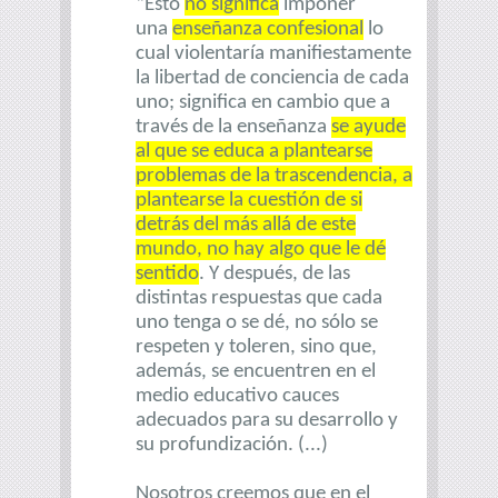
“Esto
no significa
imponer
una
enseñanza confesional
lo
cual violentaría manifiestamente
la libertad de conciencia de cada
uno; significa en cambio que a
través de la enseñanza
se ayude
al que se educa a plantearse
problemas de la trascendencia, a
plantearse la cuestión de si
detrás del más allá de este
mundo, no hay algo que le dé
sentido
. Y después, de las
distintas respuestas que cada
uno tenga o se dé, no sólo se
respeten y toleren, sino que,
además, se encuentren en el
medio educativo cauces
adecuados para su desarrollo y
su profundización. (...)
Nosotros creemos que en el