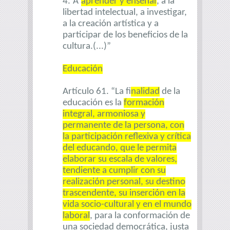
4.
A
aprender y enseñar
, a la
libertad intelectual, a investigar,
a la creación artística y a
participar de los beneficios de la
cultura.(...)”
Educación
Artículo 61. “La f
inalidad
de la
educación es la
formación
integral, armoniosa y
permanente de la persona, con
la participación reflexiva y crítica
del educando, que le permita
elaborar su escala de valores,
tendiente a cumplir con su
realización personal, su destino
trascendente, su inserción en la
vida socio-cultural y en el mundo
laboral
, para la conformación de
una sociedad democrática, justa