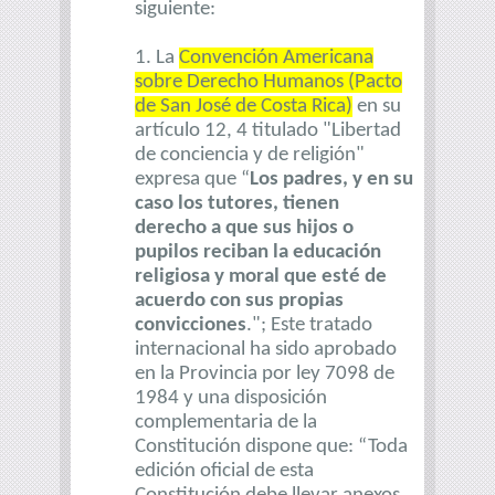
siguiente:
1. La
Convención Americana
sobre Derecho Humanos (Pacto
de San José de Costa Rica)
en su
artículo 12, 4 titulado "Libertad
de conciencia y de religión"
expresa que “
Los padres, y en su
caso los tutores, tienen
derecho a que sus hijos o
pupilos reciban la educación
religiosa y moral que esté de
acuerdo con sus propias
convicciones
."; Este tratado
internacional ha sido aprobado
en la Provincia por ley 7098 de
1984 y una disposición
complementaria de la
Constitución dispone que: “Toda
edición oficial de esta