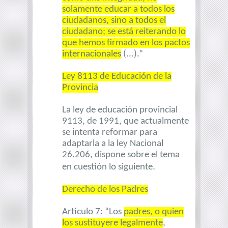
solamente educar a todos los
ciudadanos, sino a todos el
ciudadano; se está reiterando lo
que hemos firmado en los pactos
internacionales
(...).”
Ley 8113 de Educación de la
Provincia
La ley de educación provincial
9113, de 1991, que actualmente
se intenta reformar para
adaptarla a la ley Nacional
26.206, dispone sobre el tema
.
en cuestión lo siguiente
Derecho de los Padres
Artículo 7: “Los
padres, o quien
los sustituyere legalmente
,