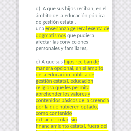
d) A que sus hijos reciban, en el
ámbito de la
educación pública
de gestión estatal,
una
enseñanza general exenta de
dogmatismos
que pudiera
afectar las convicciones
personales y familiares;
e)
A que sus
hijos reciban de
manera opcional, en el ámbito
de la educación pública de
gestión estatal, educación
religiosa que les permita
aprehender los valores y
contenidos básicos de la creencia
por la que hubieren optado,
como contenido
extracurricular
,
sin
financiamiento estatal, fuera del