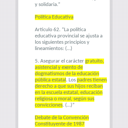
y solidaria.”
Política Educativa
Artículo 62. “La política
educativa provincial se ajusta a
los siguientes principios y
lineamientos: (…)
5. Asegurar el carácter
gratuito,
asistencial y exento de
dogmatismos de la educación
pública estatal
. Los
padres tienen
derecho a que sus hijos reciban
en la escuela estatal, educación
religiosa o moral, según sus
convicciones
. (…)”
Debate de la Convención
Constituyente de 1987