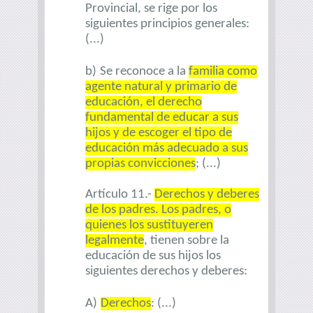
Provincial, se rige por los
siguientes principios generales:
(...)
b)
Se reconoce a la
familia como
agente natural y primario de
educación, el derecho
fundamental de educar a sus
hijos y de escoger el tipo de
educación más adecuado a sus
propias convicciones
; (...)
Artículo 11.-
Derechos y deberes
de los padres. Los padres, o
quienes los sustituyeren
legalmente
, tienen sobre la
educación de sus hijos los
siguientes derechos y deberes:
A)
Derechos
: (...)