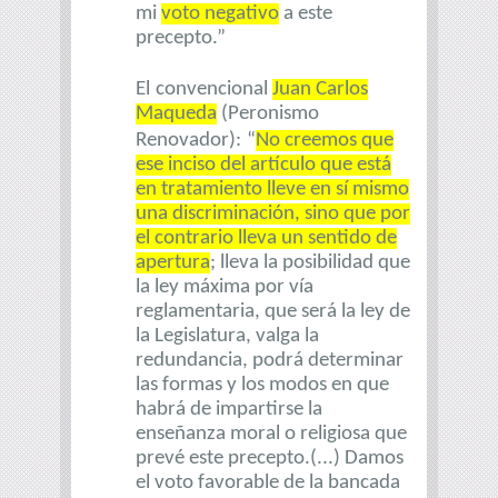
mi
voto negativo
a este
precepto.”
El
convencional
Juan Carlos
Maqueda
(Peronismo
Renovador):
“
No creemos que
ese inciso del artículo que está
en tratamiento lleve en sí mismo
una discriminación, sino que por
el contrario lleva un sentido de
apertura
; lleva la posibilidad que
la ley máxima por vía
reglamentaria, que será la ley de
la Legislatura, valga la
redundancia, podrá determinar
las formas y los modos en que
habrá de impartirse la
enseñanza moral o religiosa que
prevé este precepto.(...) Damos
el voto favorable de la bancada