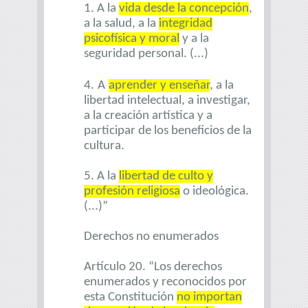
1. A la
vida desde la concepción
,
a la salud, a la
integridad
psicofísica y moral
y a la
seguridad personal. (...)
4.
A
aprender y enseñar
, a la
libertad intelectual, a investigar,
a la creación artística y a
participar de los beneficios de la
cultura.
5. A la
libertad de culto y
profesión religiosa
o ideológica.
(...)”
Derechos no enumerados
Artículo 20. “Los derechos
enumerados y reconocidos por
esta Constitución
no importan