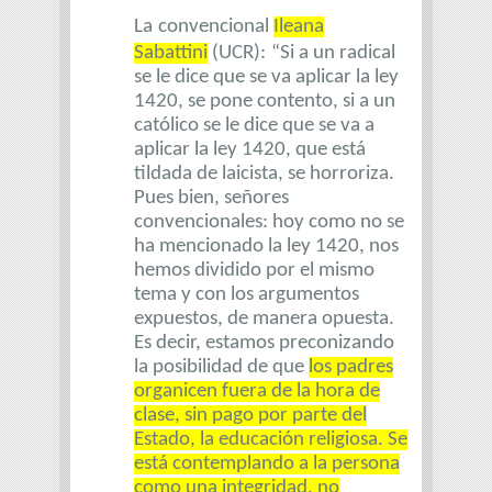
La
convencional
Ileana
Sabattini
(UCR):
“Si a un radical
se le dice que se va aplicar la ley
1420, se pone contento, si a un
católico se le dice que se va a
aplicar la ley 1420, que está
tildada de laicista, se horroriza.
Pues bien, señores
convencionales: hoy como no se
ha mencionado la ley 1420, nos
hemos dividido por el mismo
tema y con los argumentos
expuestos, de manera opuesta.
Es decir, estamos preconizando
la posibilidad de que
los padres
organicen fuera de la hora de
clase, sin pago por parte del
Estado, la educación religiosa. Se
está contemplando a la persona
como una integridad, no