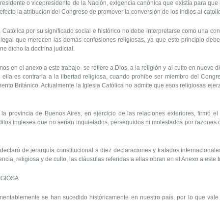
residente o vicepresidente de la Nación, exigencia canónica que existía para que 
efecto la atribución del Congreso de promover la conversión de los indios al catoli
a Católica por su significado social e histórico no debe interpretarse como una cont
ato legal que merecen las demás confesiones religiosas, ya que este principio debe
ne dicho la doctrina judicial.
 el anexo a este trabajo- se refiere a Dios, a la religión y al culto en nueve di
e ella es contraria a la libertad religiosa, cuando prohibe ser miembro del Congr
ento Británico. Actualmente la Iglesia Católica no admite que esos religiosas eje
a provincia de Buenos Aires, en ejercicio de las relaciones exteriores, firmó 
ditos ingleses que no serían inquietados, perseguidos ni molestados por razones d
declaró de jerarquía constitucional a diez declaraciones y tratados internacionale
ncia, religiosa y de culto, las cláusulas referidas a ellas obran en el Anexo a este t
IGIOSA
lamentablemente se han sucedido históricamente en nuestro país, por lo que val