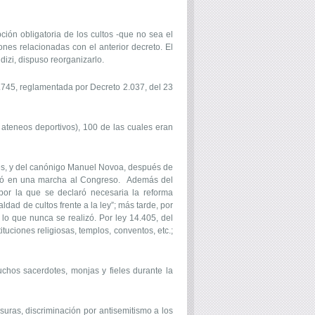
ión obligatoria de los cultos -que no sea el
nes relacionadas con el anterior decreto. El
dizi, dispuso reorganizarlo.
745, reglamentada por Decreto 2.037, del 23
ateneos deportivos), 100 de las cuales eran
res, y del canónigo Manuel Novoa, después de
rivó en una marcha al Congreso. Además del
por la que se declaró necesaria la reforma
aldad de cultos frente a la ley”; más tarde, por
 lo que nunca se realizó. Por ley 14.405, del
ciones religiosas, templos, conventos, etc.;
hos sacerdotes, monjas y fieles durante la
uras, discriminación por antisemitismo a los