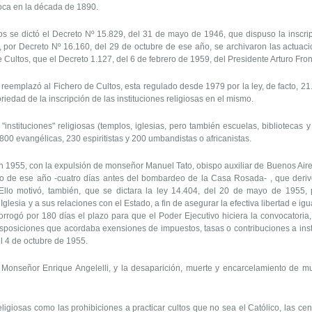
oca en la década de 1890.
 se dictó el Decreto Nº 15.829, del 31 de mayo de 1946, que dispuso la inscripc
, por Decreto Nº 16.160, del 29 de octubre de ese año, se archivaron las actuacio
Cultos, que el Decreto 1.127, del 6 de febrero de 1959, del Presidente Arturo Fron
mplazó al Fichero de Cultos, esta regulado desde 1979 por la ley, de facto, 21.
riedad de la inscripción de las instituciones religiosas en el mismo.
tuciones" religiosas (templos, iglesias, pero también escuelas, bibliotecas y 
.800 evangélicas, 230 espiritistas y 200 umbandistas o africanistas.
n 1955, con la expulsión de monseñor Manuel Tato, obispo auxiliar de Buenos Ai
unio de ese año -cuatro días antes del bombardeo de la Casa Rosada- , que de
 Ello motivó, también, que se dictara la ley 14.404, del 20 de mayo de 1955, 
Iglesia y a sus relaciones con el Estado, a fin de asegurar la efectiva libertad e igu
rrogó por 180 días el plazo para que el Poder Ejecutivo hiciera la convocatoria,
posiciones que acordaba exensiones de impuestos, tasas o contribuciones a institu
l 4 de octubre de 1955.
nseñor Enrique Angelelli, y la desaparición, muerte y encarcelamiento de muc
giosas como las prohibiciones a practicar cultos que no sea el Católico, las cens