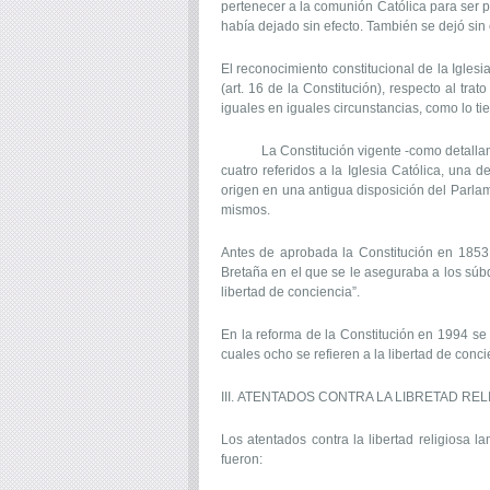
pertenecer a la comunión Católica para ser p
había dejado sin efecto. También se dejó sin 
El reconocimiento constitucional de la Iglesi
(art. 16 de la Constitución), respecto al tr
iguales en iguales circunstancias, como lo tie
La Constitución vigente -como detallamos en
cuatro referidos a la Iglesia Católica, una d
origen en una antigua disposición del Parlam
mismos.
Antes de aprobada la Constitución en 1853 l
Bretaña en el que se le aseguraba a los súb
libertad de conciencia”.
En la reforma de la Constitución en 1994 se 
cuales ocho se refieren a la libertad de concie
III. ATENTADOS CONTRA LA LIBRETAD REL
Los atentados contra la libertad religiosa 
fueron: