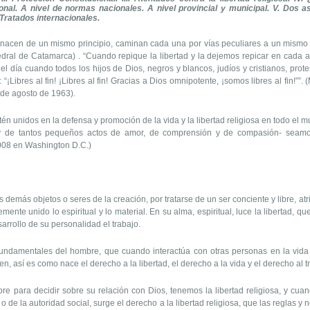
nal. A nivel de normas nacionales. A nivel provincial y municipal. V. Dos as
. Tratados internacionales.
es, nacen de un mismo principio, caminan cada una por vías peculiares a un mismo 
tedral de Catamarca) . “Cuando repique la libertad y la dejemos repicar en cada 
l día cuando todos los hijos de Dios, negros y blancos, judíos y cristianos, prot
: “¡Libres al fin! ¡Libres al fin! Gracias a Dios omnipotente, ¡somos libres al fin!””
 de agosto de 1963).
tén unidos en la defensa y promoción de la vida y la libertad religiosa en todo 
 y de tantos pequeños actos de amor, de comprensión y de compasión- seamos
2008 en Washington D.C.)
 demás objetos o seres de la creación, por tratarse de un ser conciente y libre, at
nte unido lo espiritual y lo material. En su alma, espiritual, luce la libertad, qu
arrollo de su personalidad el trabajo.
s fundamentales del hombre, que cuando interactúa con otras personas en la vida 
n, así es como nace el derecho a la libertad, el derecho a la vida y el derecho al t
e para decidir sobre su relación con Dios, tenemos la libertad religiosa, y cua
 de la autoridad social, surge el derecho a la libertad religiosa, que las reglas 