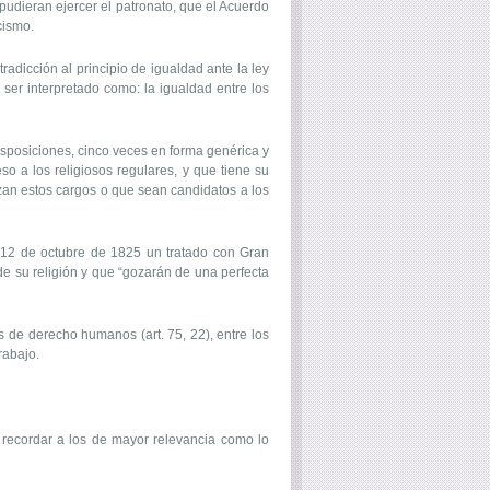
pudieran ejercer el patronato, que el Acuerdo
cismo.
radicción al principio de igualdad ante la ley
 ser interpretado como: la igualdad entre los
sposiciones, cinco veces en forma genérica y
eso a los religiosos regulares, y que tiene su
rzan estos cargos o que sean candidatos a los
el 12 de octubre de 1825 un tratado con Gran
e su religión y que “gozarán de una perfecta
s de derecho humanos (art. 75, 22), entre los
rabajo.
e recordar a los de mayor relevancia como lo