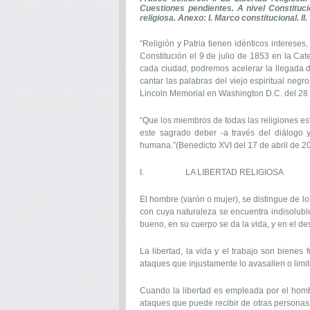
Cuestiones pendientes. A nivel Constitucio
religiosa. Anexo: I. Marco constitucional. II
“Religión y Patria tienen idénticos interes
Constitución el 9 de julio de 1853 en la Ca
cada ciudad, podremos acelerar la llegada de
cantar las palabras del viejo espiritual negro
Lincoln Memorial en Washington D.C. del 28
“Que los miembros de todas las religiones es
este sagrado deber -a través del diálogo
humana.”(Benedicto XVI del 17 de abril de 
I. LA LIBERTAD RELIGIOSA
El hombre (varón o mujer), se distingue de los
con cuya naturaleza se encuentra indisolubleme
bueno, en su cuerpo se da la vida, y en el des
La libertad, la vida y el trabajo son biene
ataques que injustamente lo avasallen o limite
Cuando la libertad es empleada por el hombr
ataques que puede recibir de otras personas o