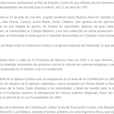
s tierras pertenecían al Rey de España, Carlos III, que influido por los ministr
 fundamentos del decreto que lo ordenó, del 27 de abril de 1767.
oba el 23 de julio de ese año, cuando partieron hacia Buenos Aires en carretas
, Alta Gracia, Caroya, Jesús María, Santa Catalina, San Ignacio de los ejerci
li en una fragata de guerra. Se trataba de sacerdotes, algunos de gran valía i
tos, la Universidad, el Colegio Máximo, y las seis estancias en plena producción 
 que se financiaba la obras que la Compañía desarrollaba en Córdoba. Estos biene
 Mayo entre los Gobiernos Patrios y la Iglesia respecto del Patronato, lo que dej
 llevó a cabo en la Provincia de Buenos Aires en 1822 y la que hicieron, en
la indebida intromisión del gobierno civil en la vida de las ordenes religiosas y d
incorporado en el artículo 2 de la Constitución;
ito de la Iglesia Católica que se dispusieron en el texto de la Constitución en 1
nación de obispos de la iglesias catedrales, nunca aceptado por Roma desde la Re
ones de la Santa Sede dirigidas a las autoridades y fieles de nuestro país; la
que el Congreso autorice la introducción de nuevas ordenes religiosas, todas las
y la reforma de la Ley Fundamental de 1994;
 de la diócesis de Córdoba por criticar la ley de Educación Común y de Registr
onseñor Luis Mattera, durante el primer gobierno de Julio Argentino Roca, que sign