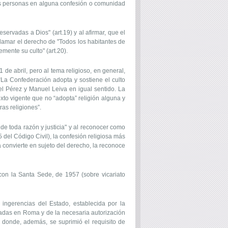
ras personas en alguna confesión o comunidad
servadas a Dios" (art.19) y al afirmar, que el
oclamar el derecho de "Todos los habitantes de
remente su culto" (art.20).
 de abril, pero al tema religioso, en general,
“La Confederación adopta y sostiene el culto
el Pérez y Manuel Leiva en igual sentido. La
xto vigente que no “adopta” religión alguna y
ras religiones”.
 toda razón y justicia" y al reconocer como
5 del Código Civil), la confesión religiosa más
a convierte en sujeto del derecho, la reconoce
 con la Santa Sede, de 1957 (sobre vicariato
 ingerencias del Estado, establecida por la
tadas en Roma y de la necesaria autorización
 donde, además, se suprimió el requisito de