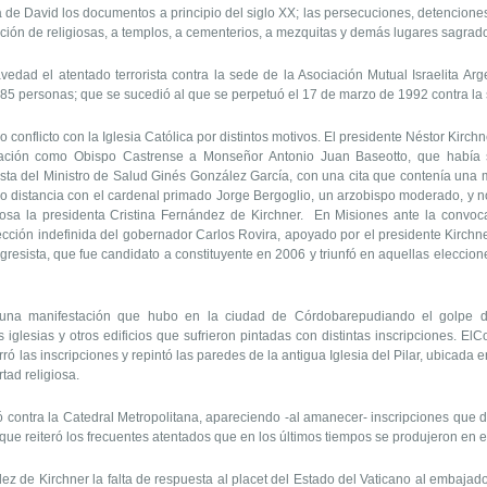
lla de David los documentos a principio del siglo XX; las persecuciones, detencion
dición de religiosas, a templos, a cementerios, a mezquitas y demás lugares sagrad
d el atentado terrorista contra la sede de la Asociación Mutual Israelita Arge
n 85 personas; que se sucedió al que se perpetuó el 17 de marzo de 1992 contra la
onflicto con la Iglesia Católica por distintos motivos. El presidente Néstor Kirch
nación como Obispo Castrense a Monseñor Antonio Juan Baseotto, que había
tista del Ministro de Salud Ginés González García, con una cita que contenía una 
 distancia con el cardenal primado Jorge Bergoglio, un arzobispo moderado, y no
sposa la presidenta Cristina Fernández de Kirchner. En Misiones ante la convo
lección indefinida del gobernador Carlos Rovira, apoyado por el presidente Kirchner
gresista, que fue candidato a constituyente en 2006 y triunfó en aquellas eleccion
nifestación que hubo en la ciudad de Córdobarepudiando el golpe de 
 iglesias y otros edificios que sufrieron pintadas con distintas inscripciones. E
orró las inscripciones y repintó las paredes de la antigua Iglesia del Pilar, ubicad
tad religiosa.
ntra la Catedral Metropolitana, apareciendo -al amanecer- inscripciones que de
lo que reiteró los frecuentes atentados que en los últimos tiempos se produjeron en
de Kirchner la falta de respuesta al placet del Estado del Vaticano al embajador 