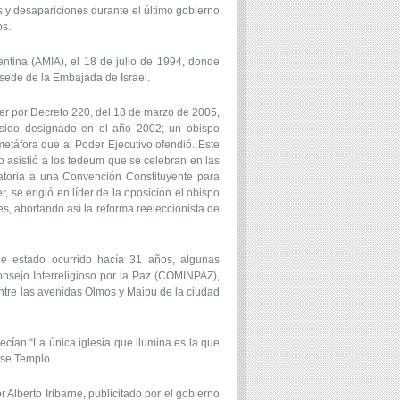
es y desapariciones durante el último gobierno
os.
ntina (AMIA), el 18 de julio de 1994, donde
 sede de la Embajada de Israel.
ner por Decreto 220, del 18 de marzo de 2005,
 sido designado en el año 2002; un obispo
metáfora que al Poder Ejecutivo ofendió. Este
 asistió a los tedeum que se celebran en las
catoria a una Convención Constituyente para
, se erigió en líder de la oposición el obispo
es, abortando así la reforma reeleccionista de
estado ocurrido hacía 31 años, algunas
lConsejo Interreligioso por la Paz (COMINPAZ),
a entre las avenidas Olmos y Maipú de la ciudad
cían “La única iglesia que ilumina es la que
 ese Templo.
Alberto Iribarne, publicitado por el gobierno