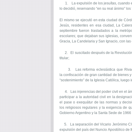
1. La expulsión de los jesuítas, cuando esta
lo decidió, reservando “en su real ánimo” los
El mismo se ejecutó en esta ciudad de Córd
Jesús, residentes en esa ciudad, La Calera
septiembre fueron trasladados a la metrópo
escolares; que dejaban sus iglesias, conven
Gracia, La Candelaria y San Ignacio, con las
2. El suscitado después de la Revolución de
titular;
3. Las reforma eclesiástica que Rivadavia
la confiscación de gran cantidad de bienes y 
“sostenimiento” de la Iglesia Católica, luego 
4. Las injerencias del poder civil en el ámb
participar a la autoridad civil en la desig
el pase o exequátur de las normas y decisi
los religiosos regulares y la exigencia de 
Gobierno Argentino y la Santa Sede de 1966 
5. La separación del Vicario Jerónimo Clara
expulsión del país del Nuncio Apostólico de M