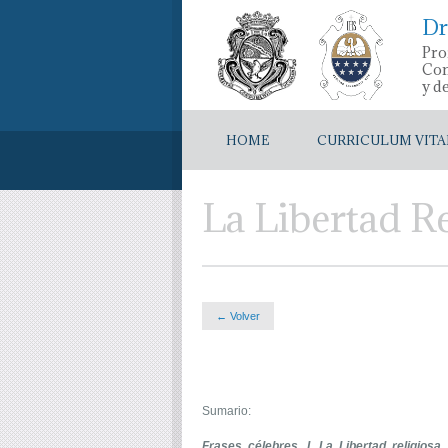
Dr
Pro
Con
y d
HOME
CURRICULUM VITA
La Libertad Re
← Volver
Sumario:
Frases célebres. I. La Libertad religiosa.