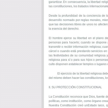
garantizar. En consecuencia, la libertad reli
las constituciones, los tratados internacional
Desde la profundidad de la conciencia de las
desarrollo normado por reglas morales, mient
que las decisiones libres de unos no afecten 
la esencia del derecho.
El hombre ejerce su libertad en el plano de
personas para hacerlo; cuando se dispone a
transmitir o recibir información religiosa; 
cárcel o cuando está prestando servicios en 
las festividades de su comunidad religiosa y
religiosa para sí o para sus hijos o persona
culto disponen establecer templos o lugares d
El ejercicio de la libertad religiosa debe s
del mismo deben hacer las constituciones, lo
II. SU PROTECCIÓN CONSTITUCIONAL
La Constitución reconoce que Dios, fuente de
políticas, como institución, como órgano crea
Nuestra Constitución creó unEstado laico, q