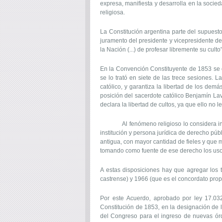
expresa, manifiesta y desarrolla en la soci
religiosa.
La Constitución argentina parte del supuesto 
juramento del presidente y vicepresidente de 
la Nación (...) de profesar libremente su culto"
En la Convención Constituyente de 1853 se deb
se lo trató en siete de las trece sesiones.
católico, y garantiza la libertad de los de
posición del sacerdote católico Benjamín Lav
declara la libertad de cultos, ya que ello no 
Al fenómeno religioso lo considera instala
institución y persona jurídica de derecho públ
antigua, con mayor cantidad de fieles y que m
tomando como fuente de ese derecho los usos
A estas disposiciones hay que agregar los t
castrense) y 1966 (que es el concordato prop
Por este Acuerdo, aprobado por ley 17.032,
Constitución de 1853, en la designación de 
del Congreso para el ingreso de nuevas órd