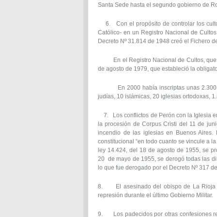
Santa Sede hasta el segundo gobierno de R
6. Con el propósito de controlar los cultos
Católico- en un Registro Nacional de Cultos
Decreto Nº 31.814 de 1948 creó el Fichero de 
En el Registro Nacional de Cultos, que ree
de agosto de 1979, que estableció la obligato
En 2000 había inscriptas unas 2.300 "insti
judías, 10 islámicas, 20 iglesias ortodoxas, 1
7. Los conflictos de Perón con la Iglesia e
la procesión de Corpus Cristi del 11 de j
incendio de las iglesias en Buenos Aires.
constitucional “en todo cuanto se vincule a la 
ley 14.424, del 18 de agosto de 1955, se pro
20 de mayo de 1955, se derogó todas las dis
lo que fue derogado por el Decreto Nº 317 de
8. El asesinado del obispo de La Rioja Mo
represión durante el último Gobierno Militar.
9. Los padecidos por otras confesiones reli