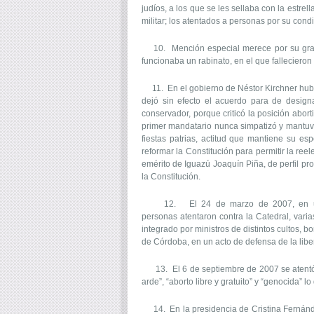
judíos, a los que se les sellaba con la estre
militar; los atentados a personas por su con
10. Mención especial merece por su graveda
funcionaba un rabinato, en el que falleciero
11. En el gobierno de Néstor Kirchner hubo c
dejó sin efecto el acuerdo para de desig
conservador, porque criticó la posición abor
primer mandatario nunca simpatizó y mantuvo
fiestas patrias, actitud que mantiene su e
reformar la Constitución para permitir la ree
emérito de Iguazú Joaquín Piña, de perfil pro
la Constitución.
12. El 24 de marzo de 2007, en una ma
personas atentaron contra la Catedral, varias
integrado por ministros de distintos cultos, b
de Córdoba, en un acto de defensa de la liber
13. El 6 de septiembre de 2007 se atentó co
arde”, “aborto libre y gratuito” y “genocida” 
14. En la presidencia de Cristina Fernández 