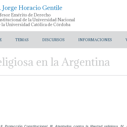
. Jorge Horacio Gentile
fesor Emérito de Derecho
stitucional de la Universidad Nacional
e la Universidad Católica de Córdoba
E
TEMAS
DISCURSOS
INFORMACIONES
ligiosa en la Argentina
 II. Protección Constitucional. III. Atentados contra la libertad religiosa. IV