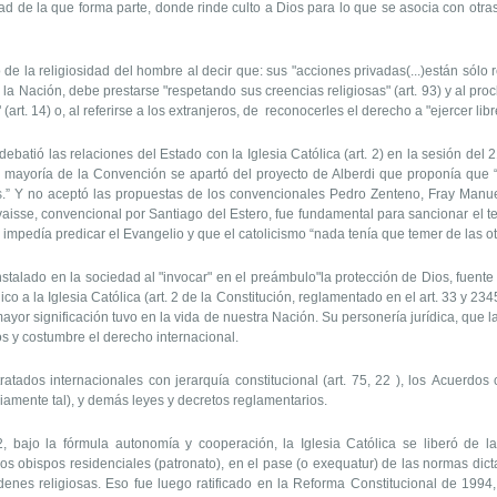
edad de la que forma parte, donde rinde culto a Dios para lo que se asocia con ot
de la religiosidad del hombre al decir que: sus "acciones privadas(...)están sólo re
la Nación, debe prestarse "respetando sus creencias religiosas" (art. 93) y al pr
 (art. 14) o, al referirse a los extranjeros, de reconocerles el derecho a "ejercer lib
atió las relaciones del Estado con la Iglesia Católica (art. 2) en la sesión del 21
 La mayoría de la Convención se apartó del proyecto de Alberdi que proponía que 
más.” Y no aceptó las propuestas de los convencionales Pedro Zenteno, Fray Manu
aisse, convencional por Santiago del Estero, fue fundamental para sancionar el te
le impedía predicar el Evangelio y que el catolicismo “nada tenía que temer de las ot
do en la sociedad al "invocar" en el preámbulo"la protección de Dios, fuente de
ico a la Iglesia Católica (art. 2 de la Constitución, reglamentado en el art. 33 y 234
ayor significación tuvo en la vida de nuestra Nación. Su personería jurídica, que l
 y costumbre el derecho internacional.
ratados internacionales con jerarquía constitucional (art. 75, 22 ), los Acuerdos
iamente tal), y demás leyes y decretos reglamentarios.
 bajo la fórmula autonomía y cooperación, la Iglesia Católica se liberó de la
los obispos residenciales (patronato), en el pase (o exequatur) de las normas dic
enes religiosas. Eso fue luego ratificado en la Reforma Constitucional de 1994,