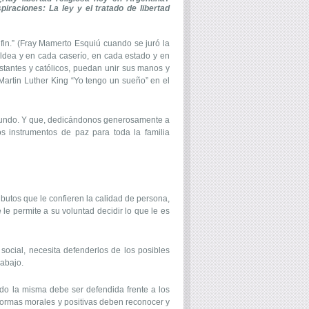
piraciones: La ley y el tratado de libertad
fin.” (Fray Mamerto Esquiú cuando se juró la
aldea y en cada caserío, en cada estado y en
estantes y católicos, puedan unir sus manos y
. (Martin Luther King “Yo tengo un sueño” en el
el mundo. Y que, dedicándonos generosamente a
 instrumentos de paz para toda la familia
ributos que le confieren la calidad de persona,
e le permite a su voluntad decidir lo que le es
social, necesita defenderlos de los posibles
rabajo.
ndo la misma debe ser defendida frente a los
y normas morales y positivas deben reconocer y