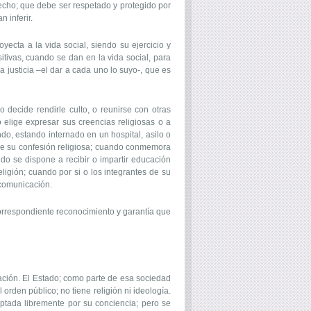
erecho; que debe ser respetado y protegido por
 inferir.
yecta a la vida social, siendo su ejercicio y
itivas, cuando se dan en la vida social, para
a justicia –el dar a cada uno lo suyo-, que es
 decide rendirle culto, o reunirse con otras
elige expresar sus creencias religiosas o a
do, estando internado en un hospital, asilo o
s de su confesión religiosa; cuando conmemora
ndo se dispone a recibir o impartir educación
ligión; cuando por si o los integrantes de su
 comunicación.
correspondiente reconocimiento y garantía que
dación. El Estado; como parte de esa sociedad
orden público; no tiene religión ni ideología.
eptada libremente por su conciencia; pero se