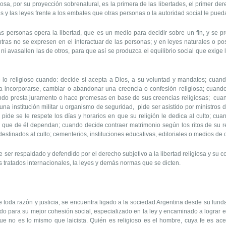
giosa, por su proyección sobrenatural, es la primera de las libertades, el primer d
es y las leyes frente a los embates que otras personas o la autoridad social le puedan
 personas opera la libertad, que es un medio para decidir sobre un fin, y se pro
ras no se expresen en el interactuar de las personas; y en leyes naturales o pos
ni avasallen las de otros, para que así se produzca el equilibrio social que exige l
 lo religioso cuando: decide si acepta a Dios, a su voluntad y mandatos; cuando
 incorporarse, cambiar o abandonar una creencia o confesión religiosa; cuando 
cuando presta juramento o hace promesas en base de sus creencias religiosas; cuan
una institución militar u organismo de seguridad, pide ser asistido por ministro
 pide se le respete los días y horarios en que su religión le dedica al culto; cua
s que de él dependan; cuando decide contraer matrimonio según los ritos de su re
estinados al culto; cementerios, instituciones educativas, editoriales o medios de
er respaldado y defendido por el derecho subjetivo a la libertad religiosa y su 
s tratados internacionales, la leyes y demás normas que se dicten.
 toda razón y justicia, se encuentra ligado a la sociedad Argentina desde su fun
do para su mejor cohesión social, especializado en la ley y encaminado a lograr el 
ue no es lo mismo que laicista. Quién es religioso es el hombre, cuya fe es ac