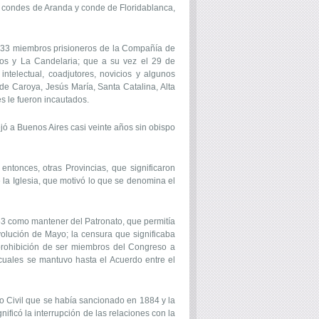
os condes de Aranda y conde de Floridablanca,
 133 miembros prisioneros de la Compañía de
cios y La Candelaria; que a su vez el 29 de
ntelectual, coadjutores, novicios y algunos
de Caroya, Jesús María, Santa Catalina, Alta
s le fueron incautados.
ó a Buenos Aires casi veinte años sin obispo
tonces, otras Provincias, que significaron
e la Iglesia, que motivó lo que se denomina el
853 como mantener del Patronato, que permitía
volución de Mayo; la censura que significaba
 prohibición de ser miembros del Congreso a
 cuales se mantuvo hasta el Acuerdo entre el
o Civil que se había sancionado en 1884 y la
ificó la interrupción de las relaciones con la