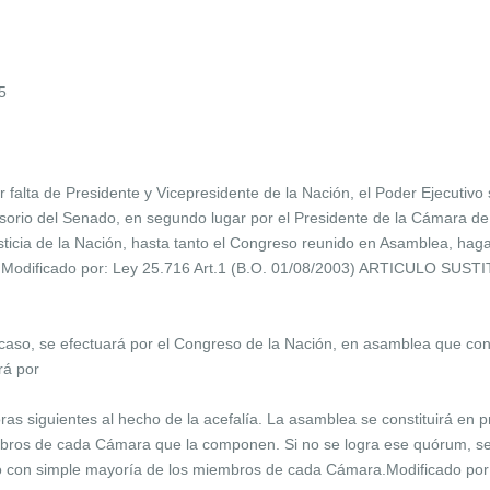
5
 falta de Presidente y Vicepresidente de la Nación, el Poder Ejecutiv
isorio del Senado, en segundo lugar por el Presidente de la Cámara de 
icia de la Nación, hasta tanto el Congreso reunido en Asamblea, haga 
al.Modificado por: Ley 25.716 Art.1 (B.O. 01/08/2003) ARTICULO SUST
caso, se efectuará por el Congreso de la Nación, en asamblea que conv
rá por
oras siguientes al hecho de la acefalía. La asamblea se constituirá en 
embros de cada Cámara que la componen. Si no se logra ese quórum, s
so con simple mayoría de los miembros de cada Cámara.Modificado por: