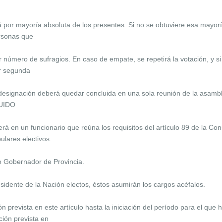
por mayoría absoluta de los presentes. Si no se obtuviere esa mayorí
ersonas que
número de sufragios. En caso de empate, se repetirá la votación, y si
r segunda
 designación deberá quedar concluida en una sola reunión de la asambl
TUIDO
á en un funcionario que reúna los requisitos del artículo 89 de la Co
ulares electivos:
o Gobernador de Provincia.
esidente de la Nación electos, éstos asumirán los cargos acéfalos.
n prevista en este artículo hasta la iniciación del período para el que 
ción prevista en