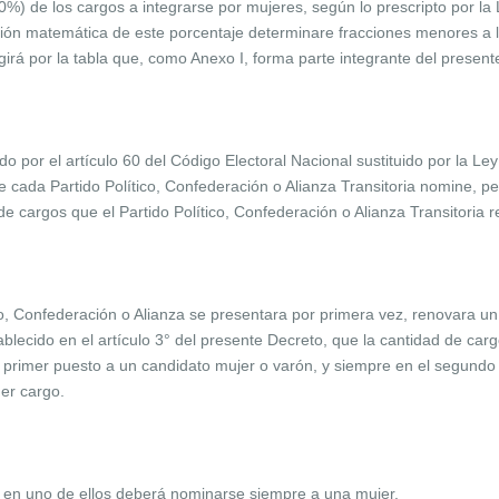
 de los cargos a integrarse por mujeres, según lo prescripto por la 
ción matemática de este porcentaje determinare fracciones menores a l
girá por la tabla que, como Anexo I, forma parte integrante del present
o por el artículo 60 del Código Electoral Nacional sustituido por la Ley
que cada Partido Político, Confederación o Alianza Transitoria nomine, 
 cargos que el Partido Político, Confederación o Alianza Transitoria 
co, Confederación o Alianza se presentara por primera vez, renovara u
ablecido en el artículo 3° del presente Decreto, que la cantidad de car
l primer puesto a un candidato mujer o varón, y siempre en el segundo
er cargo.
en uno de ellos deberá nominarse siempre a una mujer.