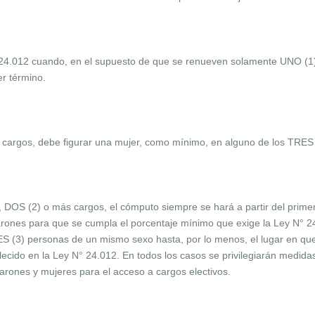
 24.012 cuando, en el supuesto de que se renueven solamente UNO (1)
er término.
argos, debe figurar una mujer, como mínimo, en alguno de los TRES 
OS (2) o más cargos, el cómputo siempre se hará a partir del primer l
nes para que se cumpla el porcentaje mínimo que exige la Ley N° 24.
ES (3) personas de un mismo sexo hasta, por lo menos, el lugar en q
do en la Ley N° 24.012. En todos los casos se privilegiarán medidas 
arones y mujeres para el acceso a cargos electivos.