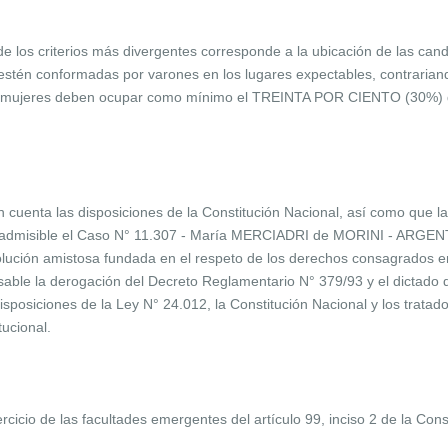
los criterios más divergentes corresponde a la ubicación de las candi
tén conformadas por varones en los lugares expectables, contrariando
s mujeres deben ocupar como mínimo el TREINTA POR CIENTO (30%) de l
en cuenta las disposiciones de la Constitución Nacional, así como
sible el Caso N° 11.307 - María MERCIADRI de MORINI - ARGENTIN
 solución amistosa fundada en el respeto de los derechos consagrados
able la derogación del Decreto Reglamentario N° 379/93 y el dictado
isposiciones de la Ley N° 24.012, la Constitución Nacional y los tratad
ucional.
cicio de las facultades emergentes del artículo 99, inciso 2 de la Cons