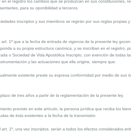
r en el registro los cambios que se produzcan en sus constituciones, re
entantes, para su oponibilidad a terceros.
sociedades inscriptos y sus miembros se regirán por sus reglas propias 
el art. 1º que a la fecha de entrada de vigencia de la presente ley gocen
sponda a su propia estructura canónica, y se inscriban en el registro, p
rada o Sociedad de Vida Apostólica Inscripto, con exención de todas la
nstrumentación y las actuaciones que ella origine, siempre que:
ctualmente existente preste su expresa conformidad por medio de sus 
 plazo de tres años a partir de la reglamentación de la presente ley.
ento previsto en este artículo, la persona jurídica que reciba los bie
udas de ésta existentes a la fecha de la transmisión.
l art. 1º, una vez inscriptos, serán a todos los efectos considerados en