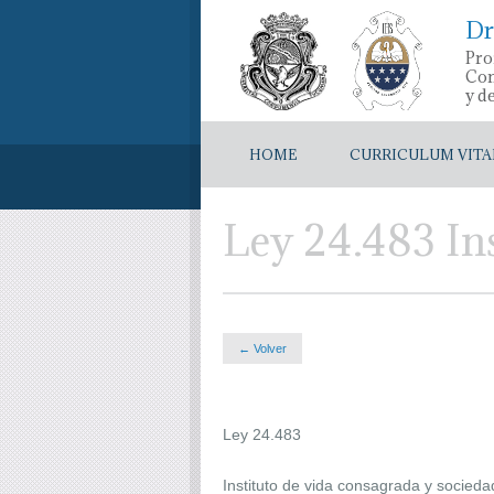
Dr
Pro
Con
y d
HOME
CURRICULUM VITA
Ley 24.483 In
← Volver
Ley 24.483
Instituto de vida consagrada y socieda