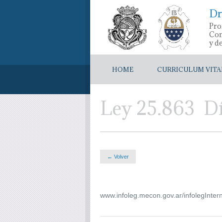
Dr
Pro
Con
y d
HOME
CURRICULUM VITA
Ley 25.863 Dí
← Volver
www.infoleg.mecon.gov.ar/infolegInt