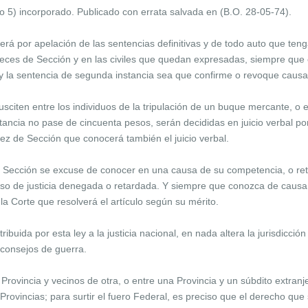
so 5) incorporado. Publicado con errata salvada en (B.O. 28-05-74).
por apelación de las sentencias definitivas y de todo auto que tenga 
ueces de Sección y en las civiles que quedan expresadas, siempre que 
 y la sentencia de segunda instancia sea que confirme o revoque causa
iten entre los individuos de la tripulación de un buque mercante, o en
tancia no pase de cincuenta pesos, serán decididas en juicio verbal por
uez de Sección que conocerá también el juicio verbal.
cción se excuse de conocer en una causa de su competencia, o retard
urso de justicia denegada o retardada. Y siempre que conozca de caus
 la Corte que resolverá el artículo según su mérito.
ibuida por esta ley a la justicia nacional, en nada altera la jurisdicció
 consejos de guerra.
ovincia y vecinos de otra, o entre una Provincia y un súbdito extranj
 Provincias; para surtir el fuero Federal, es preciso que el derecho que