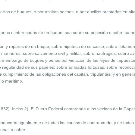
erías de buques, o por asaltos hechos, o por auxilios prestados en alta
etarios o interesados de un buque, sea sobre su posesión o sobre su p
ión y reparos de un buque, sobre hipoteca de su casco; sobre fletamen
y marineros; sobre salvamento civil y militar; sobre naufragios; sobre a
obre embargo de buques y penas por violación de las leyes de impuesto
 o regularidad de sus papeles; sobre arribadas forzosas; sobre recono
e cumplimiento de las obligaciones del capitán, tripulantes, y en gener
cio marítimo.
 832). Inciso 2). El Fuero Federal comprende a los vecinos de la Capit
nocerán igualmente de todas las causas de contrabando, y de todas 
onal, a saber: