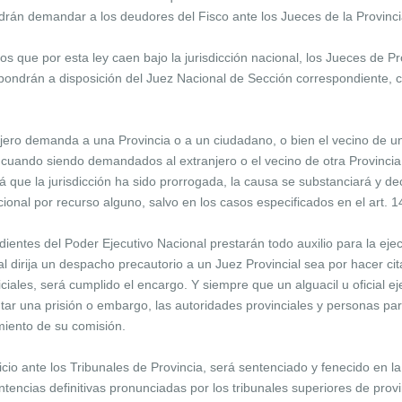
drán demandar a los deudores del Fisco ante los Jueces de la Provinci
s que por esta ley caen bajo la jurisdicción nacional, los Jueces de P
pondrán a disposición del Juez Nacional de Sección correspondiente, 
anjero demanda a una Provincia o a un ciudadano, o bien el vecino de 
o cuando siendo demandados al extranjero o el vecino de otra Provincia
 que la jurisdicción ha sido prorrogada, la causa se substanciará y deci
acional por recurso alguno, salvo en los casos especificados en el art. 1
ntes del Poder Ejecutivo Nacional prestarán todo auxilio para la ejec
 dirija un despacho precautorio a un Juez Provincial sea por hacer cita
diciales, será cumplido el encargo. Y siempre que un alguacil u oficial 
tar una prisión o embargo, las autoridades provinciales y personas part
imiento de su comisión.
o ante los Tribunales de Provincia, será sentenciado y fenecido en la j
tencias definitivas pronunciadas por los tribunales superiores de provi