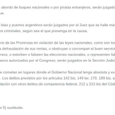
 abordo de buques nacionales o por piratas extranjeros, serán juzgado
ue.
 islas y puertos argentinos serán juzgados por el Juez que se halle má
os criminales, según sea el que prevenga en la causa.
orio de las Provincias en violación de las leyes nacionales, como son 
la defraudación de sus rentas, u obstruyan o corrompan el buen servic
reos, o estorben o falseen las elecciones nacionales, o representen fa
Banco autorizados por el Congreso; serán juzgados en la Sección Judic
e cometan en lugares donde el Gobierno Nacional tenga absoluta y excl
. Los delitos previstos por los artículos 142 bis, 149 ter, 170, 189 bis,
lación con otros delitos de competencia federal, 212 y 213 bis del Có
 5) sustituido.