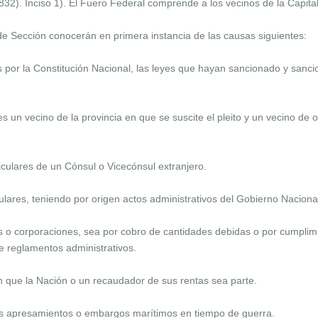
832). Inciso 1). El Fuero Federal comprende a los vecinos de la Capita
 Sección conocerán en primera instancia de las causas siguientes:
 por la Constitución Nacional, las leyes que hayan sancionado y sanci
es un vecino de la provincia en que se suscite el pleito y un vecino de
culares de un Cónsul o Vicecónsul extranjero.
iculares, teniendo por origen actos administrativos del Gobierno Naciona
res o corporaciones, sea por cobro de cantidades debidas o por cumplim
de reglamentos administrativos.
n que la Nación o un recaudador de sus rentas sea parte.
los apresamientos o embargos marítimos en tiempo de guerra.