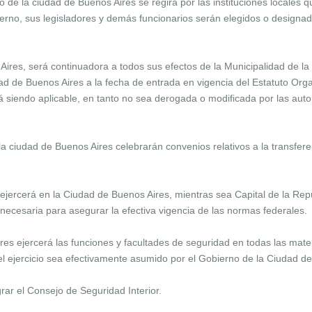
 la ciudad de Buenos Aires se regirá por las instituciones locales qu
ierno, sus legisladores y demás funcionarios serán elegidos o designad
es, será continuadora a todos sus efectos de la Municipalidad de la 
ad de Buenos Aires a la fecha de entrada en vigencia del Estatuto Organi
á siendo aplicable, en tanto no sea derogada o modificada por las aut
 ciudad de Buenos Aires celebrarán convenios relativos a la transfere
ercerá en la Ciudad de Buenos Aires, mientras sea Capital de la Repú
necesaria para asegurar la efectiva vigencia de las normas federales.
es ejercerá las funciones y facultades de seguridad en todas las mate
el ejercicio sea efectivamente asumido por el Gobierno de la Ciudad d
ar el Consejo de Seguridad Interior.