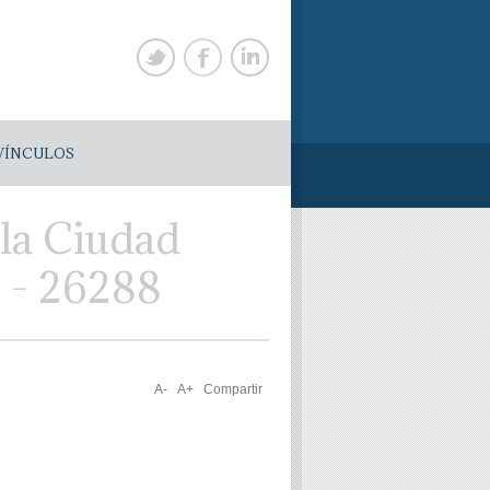
VÍNCULOS
 la Ciudad
 - 26288
A-
A+
Compartir