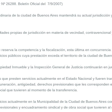
ey Nº 26288. Boletín Oficial del 7/9/2007)
dinaria de la ciudad de Buenos Aires mantendrá su actual jurisdicción
tades propias de jurisdicción en materia de vecindad, contravencional y
eserva la competencia y la fiscalización, esta última en concurrencia
vicios públicos cuya prestación exceda el territorio de la ciudad de Buen
iedad Inmueble y la Inspección General de Justicia continuarán en jur
ue presten servicios actualmente en el Estado Nacional y fueren tran
muneración, antigüedad, derechos previsionales que les corresponden en
cial que tuvieren al momento de la transferencia.
cios actualmente en la Municipalidad de la Ciudad de Buenos Aires con
visionales y encuadramiento sindical y de obra social que tuvieren al