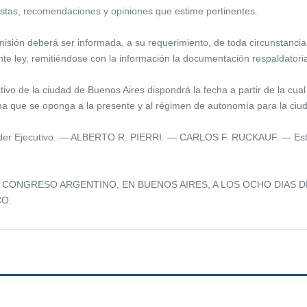
stas, recomendaciones y opiniones que estime pertinentes.
misión deberá ser informada, a su requerimiento, de toda circunstancia
ente ley, remitiéndose con la información la documentación respaldatori
vo de la ciudad de Buenos Aires dispondrá la fecha a partir de la cua
ma que se oponga a la presente y al régimen de autonomía para la ciu
r Ejecutivo. — ALBERTO R. PIERRI. — CARLOS F. RUCKAUF. — Esthe
L CONGRESO ARGENTINO, EN BUENOS AIRES, A LOS OCHO DIAS 
CO.