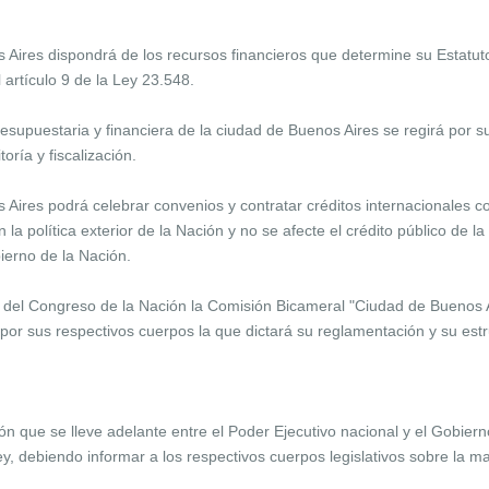
res dispondrá de los recursos financieros que determine su Estatuto
l artículo 9 de la Ley 23.548.
puestaria y financiera de la ciudad de Buenos Aires se regirá por su 
ría y fiscalización.
res podrá celebrar convenios y contratar créditos internacionales co
a política exterior de la Nación y no se afecte el crédito público de l
ierno de la Nación.
el Congreso de la Nación la Comisión Bicameral "Ciudad de Buenos Ai
por sus respectivos cuerpos la que dictará su reglamentación y su estr
ón que se lleve adelante entre el Poder Ejecutivo nacional y el Gobier
ey, debiendo informar a los respectivos cuerpos legislativos sobre la 