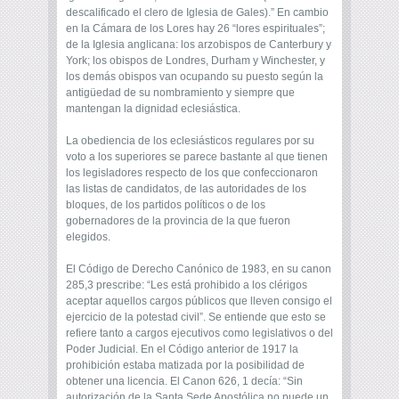
descalificado el clero de Iglesia de Gales).” En cambio
en la Cámara de los Lores hay 26 “lores espirituales”;
de la Iglesia anglicana: los arzobispos de Canterbury y
York; los obispos de Londres, Durham y Winchester, y
los demás obispos van ocupando su puesto según la
antigüedad de su nombramiento y siempre que
mantengan la dignidad eclesiástica.
La obediencia de los eclesiásticos regulares por su
voto a los superiores se parece bastante al que tienen
los legisladores respecto de los que confeccionaron
las listas de candidatos, de las autoridades de los
bloques, de los partidos políticos o de los
gobernadores de la provincia de la que fueron
elegidos.
El Código de Derecho Canónico de 1983, en su canon
285,3 prescribe: “Les está prohibido a los clérigos
aceptar aquellos cargos públicos que lleven consigo el
ejercicio de la potestad civil”. Se entiende que esto se
refiere tanto a cargos ejecutivos como legislativos o del
Poder Judicial. En el Código anterior de 1917 la
prohibición estaba matizada por la posibilidad de
obtener una licencia. El Canon 626, 1 decía: “Sin
autorización de la Santa Sede Apostólica no puede un