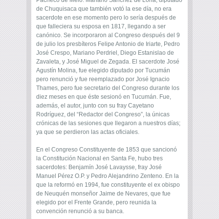
Pacheco de Melo. Mariano Sánchez de Loria, diputado
de Chuquisaca que también votó la ese día, no era
sacerdote en ese momento pero lo sería después de
que falleciera su esposa en 1817, llegando a ser
canónico. Se incorporaron al Congreso después del 9
de julio los presbíteros Felipe Antonio de Iriarte, Pedro
José Crespo, Mariano Perdriel, Diego Estanislao de
Zavaleta, y José Miguel de Zegada. El sacerdote José
Agustín Molina, fue elegido diputado por Tucumán
pero renunció y fue reemplazado por José Ignacio
Thames, pero fue secretario del Congreso durante los
diez meses en que éste sesionó en Tucumán. Fue,
además, el autor, junto con su fray Cayetano
Rodríguez, del “Redactor del Congreso”, la únicas
crónicas de las sesiones que llegaron a nuestros días;
ya que se perdieron las actas oficiales.
En el Congreso Constituyente de 1853 que sancionó
la Constitución Nacional en Santa Fe, hubo tres
sacerdotes: Benjamín José Lavaysse, fray José
Manuel Pérez O.P. y Pedro Alejandrino Zenteno. En la
que la reformó en 1994, fue constituyente el ex obispo
de Neuquén monseñor Jaime de Nevares, que fue
elegido por el Frente Grande, pero reunida la
convención renunció a su banca.