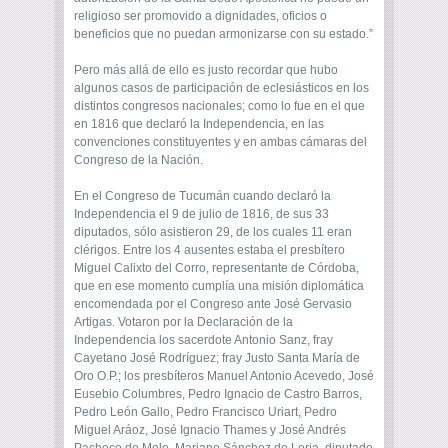
religioso ser promovido a dignidades, oficios o
beneficios que no puedan armonizarse con su estado.”
Pero más allá de ello es justo recordar que hubo
algunos casos de participación de eclesiásticos en los
distintos congresos nacionales; como lo fue en el que
en 1816 que declaró la Independencia, en las
convenciones constituyentes y en ambas cámaras del
Congreso de la Nación.
En el Congreso de Tucumán cuando declaró la
Independencia el 9 de julio de 1816, de sus 33
diputados, sólo asistieron 29, de los cuales 11 eran
clérigos. Entre los 4 ausentes estaba el presbítero
Miguel Calixto del Corro, representante de Córdoba,
que en ese momento cumplía una misión diplomática
encomendada por el Congreso ante José Gervasio
Artigas. Votaron por la Declaración de la
Independencia los sacerdote Antonio Sanz, fray
Cayetano José Rodríguez; fray Justo Santa María de
Oro O.P.; los presbíteros Manuel Antonio Acevedo, José
Eusebio Columbres, Pedro Ignacio de Castro Barros,
Pedro León Gallo, Pedro Francisco Uriart, Pedro
Miguel Aráoz, José Ignacio Thames y José Andrés