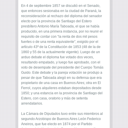
En 4 de septiembre 1857 se discutió en el Senado,
que entonces sesionaba en la ciudad de Paraná, la
reconsideración al rechazo del diploma del senador
electo por la provincia de Santiago del Estero
presbítero Antonio María Taboada, el que se había
producido, en una primera instancia, por no reunir el
requisito de contar con “la renta de dos mil pesos
fuertes o de una renta equivalente”, exigido por el
artículo 43º de la Constitución de 1853 (48 de la de
1860 y 55 de la actualmente vigente). Luego de un
arduo debate el diploma fue votado dos veces,
resultando empatado, y luego fue aprobado, con el
voto de desempate del presidente del Cuerpo Tomás
Guido. Este debate y la pareja votación se produjo a
pesar de que Taboada alegó en su defensa que era
propietario de una casa en Buenos Aires; otra en El
Ferrol, cuyos alquileres estaban depositados desde
1850; y una estancia en la provincia de Santiago del
Estero, con casa, oratorio y más de setenta
arrendatarios.
La Cámara de Diputados tuvo entre sus miembros al
segundo Arzobispo de Buenos Aires León Federico
Aneiros, que fue electo en 1874 por el Partido