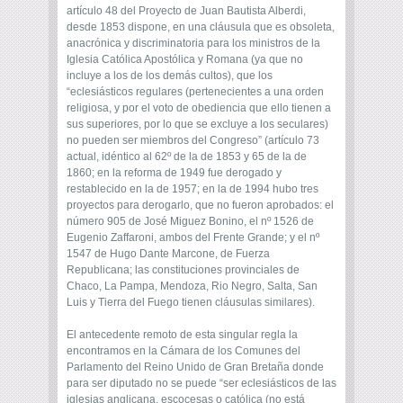
artículo 48 del Proyecto de Juan Bautista Alberdi,
desde 1853 dispone, en una cláusula que es obsoleta,
anacrónica y discriminatoria para los ministros de la
Iglesia Católica Apostólica y Romana (ya que no
incluye a los de los demás cultos), que los
“eclesiásticos regulares (pertenecientes a una orden
religiosa, y por el voto de obediencia que ello tienen a
sus superiores, por lo que se excluye a los seculares)
no pueden ser miembros del Congreso” (artículo 73
actual, idéntico al 62º de la de 1853 y 65 de la de
1860; en la reforma de 1949 fue derogado y
restablecido en la de 1957; en la de 1994 hubo tres
proyectos para derogarlo, que no fueron aprobados: el
número 905 de José Miguez Bonino, el nº 1526 de
Eugenio Zaffaroni, ambos del Frente Grande; y el nº
1547 de Hugo Dante Marcone, de Fuerza
Republicana; las constituciones provinciales de
Chaco, La Pampa, Mendoza, Rio Negro, Salta, San
Luis y Tierra del Fuego tienen cláusulas similares).
El antecedente remoto de esta singular regla la
encontramos en la Cámara de los Comunes del
Parlamento del Reino Unido de Gran Bretaña donde
para ser diputado no se puede “ser eclesiásticos de las
iglesias anglicana, escocesas o católica (no está