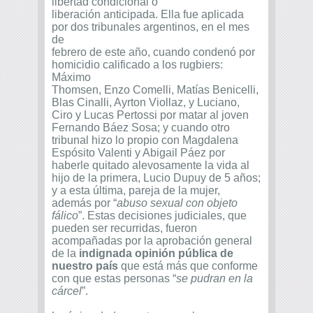
libertad condicional o
liberación anticipada. Ella fue aplicada
por dos tribunales argentinos, en el mes
de
febrero de este año, cuando condenó por
homicidio calificado a los rugbiers:
Máximo
Thomsen, Enzo Comelli, Matías Benicelli,
Blas Cinalli, Ayrton Viollaz, y Luciano,
Ciro y Lucas Pertossi por matar al joven
Fernando Báez Sosa; y cuando otro
tribunal hizo lo propio con Magdalena
Espósito Valenti y Abigail Páez por
haberle quitado alevosamente la vida al
hijo de la primera, Lucio Dupuy de 5 años;
y a esta última, pareja de la mujer,
además por “
abuso sexual con objeto
fálico
”. Estas decisiones judiciales, que
pueden ser recurridas, fueron
acompañadas por la aprobación general
de la
indignada opinión pública de
nuestro país
que está más que conforme
con que estas personas “
se pudran en la
cárcel
”.