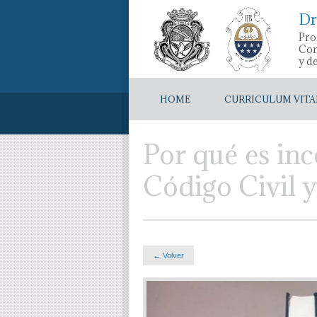
Dr
Pro
Con
y d
HOME
CURRICULUM VITA
Por qué es inc
Código Civil 
← Volver