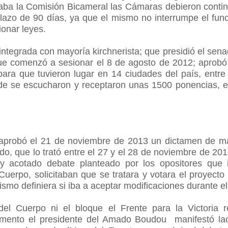
naba la Comisión Bicameral las Cámaras debieron continu
plazo de 90 días, ya que el mismo no interrumpe el fu
ionar leyes.
ntegrada con mayoría kirchnerista; que presidió el sen
que comenzó a sesionar el 8 de agosto de 2012; aprob
para que tuvieron lugar en 14 ciudades del país, entre
e se escucharon y receptaron unas 1500 ponencias, e
aprobó el 21 de noviembre de 2013 un dictamen de ma
do, que lo trató entre el 27 y el 28 de noviembre de 20
 acotado debate planteado por los opositores que i
Cuerpo, solicitaban que se tratara y votara el proyecto
ialismo definiera si iba a aceptar modificaciones durante e
del Cuerpo ni el bloque el Frente para la Victoria 
lamento el presidente del Amado Boudou manifestó la