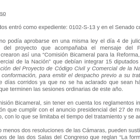
eso
dos entró como expediente: 0102-S-13 y en el Senado 
o podía aprobarse en una misma ley el día 4 de juli
e del proyecto que acompañaba el mensaje del Po
y crearon así una “Comisión Bicameral para la Reforma, 
ercial de la Nación” que debían integrar 15 diputados
ación del Proyecto de Código Civil y Comercial de la
u conformación, para emitir el despacho previo a su trat
e días corridos ya que no se ha aclarado que sean háb
ue terminen las sesiones ordinarias de este año.
isión Bicameral, sin tener en cuenta los reglamentos 
ción que cumplir con el anuncio presidencial del 27 de
con lo que se limitaba el tiempo del tratamiento y se a
o menos dos resoluciones de las Cámaras, pueden sustitu
rnos de las dos Salas del Congreso que reglan “La form