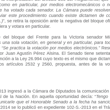
 como en particular, por medios electromecánicos o n
que ha votado cada senador. La Cámara puede resolve
viar este procedimiento cuando existe dictamen de 
…)
”, se retira la oposición ante la negativa del bloque o
era y votara en particular.
e del bloque del Frente para la Victoria senador Mi
na sola votación, en general y en particular, para tod
“Se practica la votación por medios electrónicos.”
Resu
dor Juan Agustín Pérez Alsina. El Senado tiene seten
nción a la Ley 26.994 cuyo texto es el mismo que dicta
los artículos 2532 y 2560, propuesta, antes de la vo
013 ingresó a la Cámara de Diputados la comunicación 
l de la Nación. En aquella oportunidad decía: “
Tengo 
unicarle que el Honorable Senado a la fecha ha sancio
e 2014 se lo publicó en expediente 102-S.-2013 en el Tr