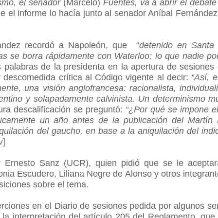
ismo, el senador
(Marcelo)
Fuentes
, va a abrir el debat
e el informe lo hacía junto al senador Aníbal Fernández
ández recordó a Napoleón, que
“
detenido en Santa 
s se borra rápidamente con Waterloo; lo que nadie podr
s palabras de la presidenta en la apertura de sesiones
 descomedida crítica al Código vigente al decir
:
“Así, 
ente, una visión anglofrancesa: racionalista, individual
gentino y solapadamente calvinista. Un determinismo m
ra descalificación
se preguntó:
“¿Por qué se impone el 
icamente un año antes de la publicación del Martín
uilación del gaucho, en base a la aniquilación del indi
v]
r Ernesto Sanz (UCR), quien pidió que se le aceptar
onia Escudero, Liliana Negre de Alonso y otros integran
siciones sobre el tema.
rciones en el Diario de sesiones pedida por algunos s
la interpretación del artículo 205 del Reglamento, que