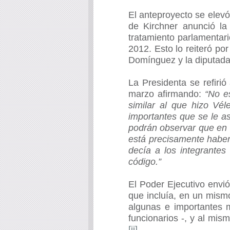
El anteproyecto se elevó
de Kirchner anunció l
tratamiento parlamentar
2012. Esto lo reiteró po
Domínguez y la diputada 
La Presidenta se refiri
marzo afirmando:
“No e
similar al que hizo Vél
importantes que se le a
podrán observar que en 
está precisamente haber 
decía a los integrante
código.”
El Poder Ejecutivo
envi
que incluía, en un mismo
algunas e importantes m
funcionarios -, y al mi
[ii]