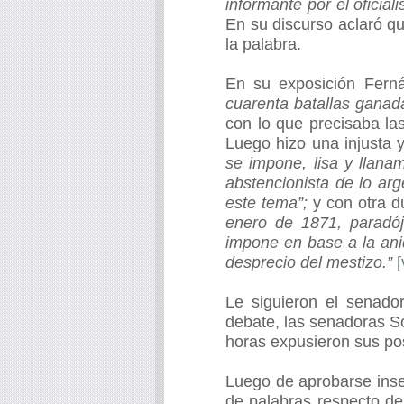
informante por el oficial
En su discurso aclaró qu
la palabra.
En su exposición Fern
cuarenta batallas ganada
con lo que precisaba la
Luego hizo una injusta y
se impone, lisa y llanam
abstencionista de lo ar
este tema”;
y con otra du
enero de 1871, paradój
impone en base a la aniq
desprecio del mestizo.”
[
Le siguieron el senado
debate, las senadoras S
horas expusieron sus po
Luego de aprobarse inse
de palabras respecto de 