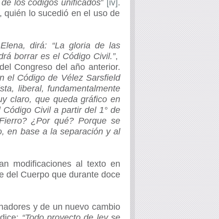
e de los códigos unificados
”
[iv]
.
, quién lo sucedió en el uso de
Elena, dirá:
“La gloria de las
á borrar es el Código Civil.”
,
 del Congreso del año anterior
.
en el Código de Vélez Sarsfield
ista, liberal, fundamentalmente
uy claro, que queda gráfico en
Código Civil a partir del 1° de
 Fierro? ¿Por qué? Porque se
o, en base a la separación y al
an modificaciones al texto en
te del Cuerpo que durante doce
enadores y de un nuevo cambio
 dice:
“Todo proyecto de ley se