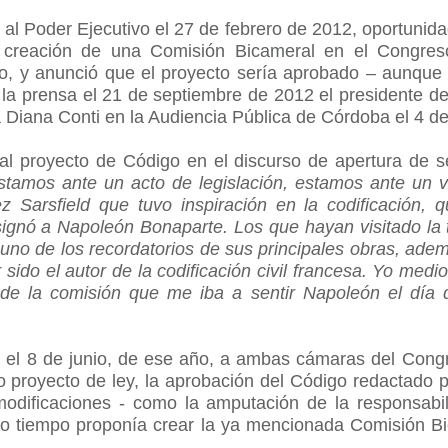
 al Poder Ejecutivo el 27 de febrero de 2012, oportunid
a creación de una Comisión Bicameral en el Congres
io, y anunció que el proyecto sería aprobado – aunque n
r la prensa el 21 de septiembre de 2012 el presidente 
Diana Conti en la Audiencia Pública de Córdoba el 4 de
ó al proyecto de Código en el discurso de apertura de 
stamos ante un acto de legislación, estamos ante un v
ez Sarsfield que tuvo inspiración en la codificación,
signó a Napoleón Bonaparte. Los que hayan visitado l
uno de los recordatorios de sus principales obras, adem
sido el autor de la codificación civil francesa. Yo medi
s de la comisión que me iba a sentir Napoleón el día
ó el 8 de junio, de ese año, a ambas cámaras del Cong
 proyecto de ley, la aprobación del Código redactado p
odificaciones - como la amputación de la responsabili
smo tiempo proponía crear la ya mencionada Comisión Bi