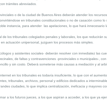
r con trámites abreviados.
vinciales o de la ciudad de Buenos Aires deberán atender los recursos 
convirtiéndose en tribunales constitucionales o no de casación como lo 
oble instancia, para atender las apelaciones, lo que hará innecesario l
l de los tribunales colegiados penales y laborales, los que reducirán 
, en actuación unipersonal, juzguen los procesos más simples.
sicólogos y asistentes sociales- deberán resolver con inmediatez las c
 vecinales, de faltas y contravenciones -provinciales o municipales-, 
sencillo y sin costo. Deberá someterse más causas a mediación y al arbit
internet en los tribunales es todavía insuficiente, lo que con el aumento 
ntes, tribunales, archivos, personal y edificios dedicados a interminab
randes ciudades, lo que implica centralización, ineficacia y mayores co
ar a los futuros jueces, a los que aspiran a acceder, a los que ya ejer