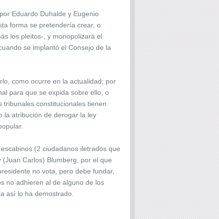
o por Eduardo Duhalde y Eugenio
ta forma se pretendería crear, o
s los pleitos-, y monopolizará el
o cuando se implantó el Consejo de la
rlo, como ocurre en la actualidad; por
nal para que se expida sobre ello; o
s tribunales constitucionales tienen
la atribución de derogar la ley
popular.
e escabinos (2 ciudadanos iletrados que
y (Juan Carlos) Blumberg, por el que
presidente no vota, pero debe fundar,
os no adhieren al de alguno de los
ia así lo ha demostrado.