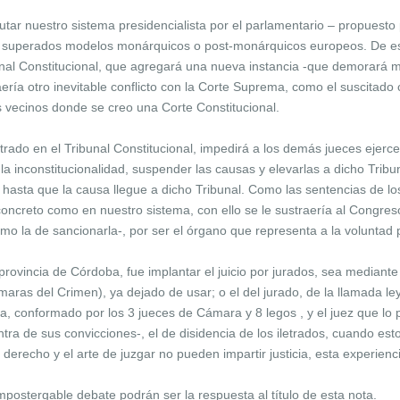
tar nuestro sistema presidencialista por el parlamentario – propuest
s ya superados modelos monárquicos o post-monárquicos europeos. De es
nal Constitucional, que agregará una nueva instancia -que demorará má
raería otro inevitable conflicto con la Corte Suprema, como el suscitad
s vecinos donde se creo una Corte Constitucional.
trado en el Tribunal Constitucional, impedirá a los demás jueces ejerce
la inconstitucionalidad, suspender las causas y elevarlas a dicho Tribu
les hasta que la causa llegue a dicho Tribunal. Como las sentencias de lo
oncreto como en nuestro sistema, con ello se le sustraería al Congreso 
como la de sancionarla-, por ser el órgano que representa a la voluntad 
provincia de Córdoba, fue implantar el juicio por jurados, sea mediant
aras del Crimen), ya dejado de usar; o el del jurado, de la llamada le
a, conformado por los 3 jueces de Cámara y 8 legos , y el juez que lo 
ra de sus convicciones-, el de disidencia de los iletrados, cuando est
derecho y el arte de juzgar no pueden impartir justicia, esta experienc
postergable debate podrán ser la respuesta al título de esta nota.