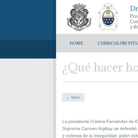
Dr
Pro
Con
y d
HOME
CURRICULUM VITA
¿Qué hacer hoy
← Volver
La presidenta Cristina Fernández de Ki
Suprema Carmen Argibay se defendió at
y víctimas de la inseguridad- piden sol