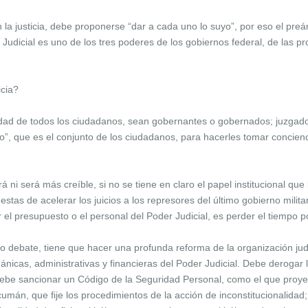
a justicia, debe proponerse “dar a cada uno lo suyo”, por eso el preá
der Judicial es uno de los tres poderes de los gobiernos federal, de las 
icia?
lidad de todos los ciudadanos, sean gobernantes o gobernados; juzgado
o”, que es el conjunto de los ciudadanos, para hacerles tomar concienc
 ni será más creíble, si no se tiene en claro el papel institucional que
tas de acelerar los juicios a los represores del último gobierno militar
el presupuesto o el personal del Poder Judicial, es perder el tiempo p
o debate, tiene que hacer una profunda reforma de la organización judic
nicas, administrativas y financieras del Poder Judicial. Debe derogar l
ebe sancionar un Código de la Seguridad Personal, como el que proyec
umán, que fije los procedimientos de la acción de inconstitucionalidad;