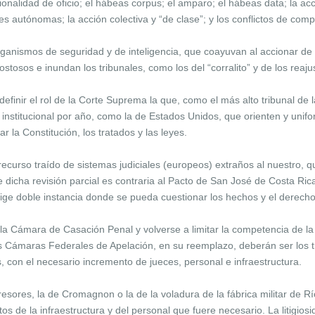
onalidad de oficio; el hábeas corpus; el amparo; el hábeas data; la acció
es autónomas; la acción colectiva y “de clase”; y los conflictos de compe
ganismos de seguridad y de inteligencia, que coayuvan al accionar de l
ostosos e inundan los tribunales, como los del “corralito” y de los reajus
definir el rol de la Corte Suprema la que, como el más alto tribunal de 
nstitucional por año, como la de Estados Unidos, que orienten y unifo
ar la Constitución, los tratados y las leyes.
recurso traído de sistemas judiciales (europeos) extraños al nuestro, 
dicha revisión parcial es contraria al Pacto de San José de Costa Rica 
ige doble instancia donde se pueda cuestionar los hechos y el derecho
e la Cámara de Casación Penal y volverse a limitar la competencia de 
as Cámaras Federales de Apelación, en su reemplazo, deberán ser los t
s, con el necesario incremento de jueces, personal e infraestructura.
sores, la de Cromagnon o la de la voladura de la fábrica militar de R
os de la infraestructura y del personal que fuere necesario. La litigios