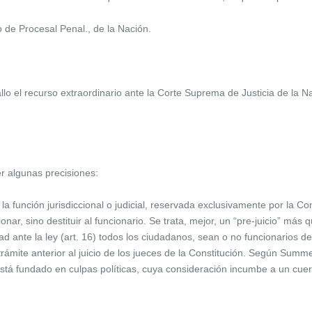
o de Procesal Penal., de la Nación.
lo el recurso extraordinario ante la Corte Suprema de Justicia de la Na
er algunas precisiones:
e la función jurisdiccional o judicial, reservada exclusivamente por la Co
ionar, sino destituir al funcionario. Se trata, mejor, un “pre-juicio” más
ldad ante la ley (art. 16) todos los ciudadanos, sean o no funcionarios d
trámite anterior al juicio de los jueces de la Constitución. Según Summ
e está fundado en culpas políticas, cuya consideración incumbe a un cue