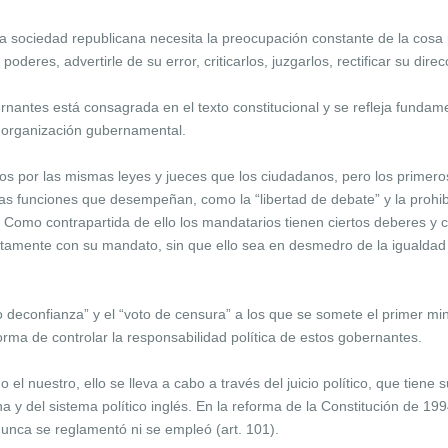
sociedad republicana necesita la preocupación constante de la cosa púb
poderes, advertirle de su error, criticarlos, juzgarlos, rectificar su di
bernantes está consagrada en el texto constitucional y se refleja fund
a organización gubernamental.
s por las mismas leyes y jueces que los ciudadanos, pero los primeros
 las funciones que desempeñan, como la “libertad de debate” y la prohib
. Como contrapartida de ello los mandatarios tienen ciertos deberes y 
tamente con su mandato, sin que ello sea en desmedro de la igualdad a
o deconfianza” y el “voto de censura” a los que se somete el primer min
rma de controlar la responsabilidad política de estos gobernantes.
 el nuestro, ello se lleva a cabo a través del juicio político, que tien
a y del sistema político inglés. En la reforma de la Constitución de 19
 nunca se reglamentó ni se empleó (art. 101).