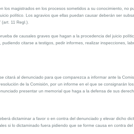
aren los magistrados en los procesos sometidos a su conocimiento, no p
uicio político. Los agravios que ellas puedan causar deberán ser subs
 (art. 11 Regl.).
prueba de causales graves que hagan a la procedencia del juicio polític
, pudiendo citarse a testigos, pedir informes, realizar inspecciones, la
e citará al denunciado para que comparezca a informar ante la Comisió
resolución de la Comisión, por un informe en el que se consignarán l
nunciado presentar un memorial que haga a la defensa de sus derechos
berá dictaminar a favor o en contra del denunciado y elevar dicho dic
les si lo dictaminado fuera pidiendo que se forme causa en contra del