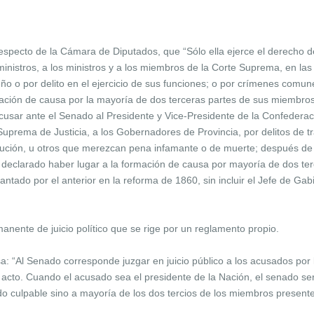
, respecto de la Cámara de Diputados, que “Sólo ella ejerce el derecho 
 ministros, a los ministros y a los miembros de la Corte Suprema, en l
eño o por delito en el ejercicio de sus funciones; o por crímenes com
rmación de causa por la mayoría de dos terceras partes de sus miembro
acusar ante el Senado al Presidente y Vice-Presidente de la Confederac
uprema de Justicia, a los Gobernadores de Provincia, por delitos de tr
itución, u otros que merezcan pena infamante o de muerte; después de 
 declarado haber lugar a la formación de causa por mayoría de dos te
plantado por el anterior en la reforma de 1860, sin incluir el Jefe de Ga
nente de juicio político que se rige por un reglamento propio.
esa: “Al Senado corresponde juzgar en juicio público a los acusados p
cto. Cuando el acusado sea el presidente de la Nación, el senado será
 culpable sino a mayoría de los dos tercios de los miembros presente