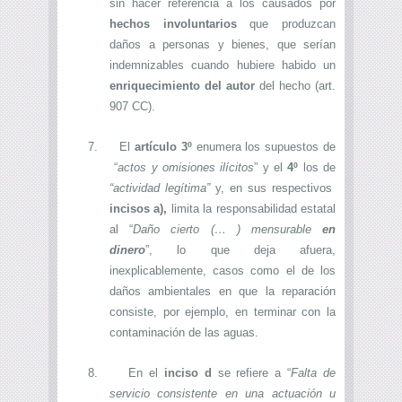
sin hacer referencia a los causados por
hechos involuntarios
que produzcan
daños a personas y bienes, que serían
indemnizables cuando hubiere habido un
enriquecimiento del autor
del hecho (art.
907 CC).
7.
El
artículo 3º
enumera los supuestos de
“
actos y omisiones ilícitos
” y el
4º
los de
“actividad legítima”
y, en sus respectivos
incisos
a),
limita la responsabilidad estatal
al “
Daño cierto (… ) mensurable
en
dinero
”, lo que deja afuera,
inexplicablemente, casos como el de los
daños ambientales en que la reparación
consiste, por ejemplo, en terminar con la
contaminación de las aguas.
8.
En el
inciso d
se refiere a “
Falta de
servicio consistente en una actuación u