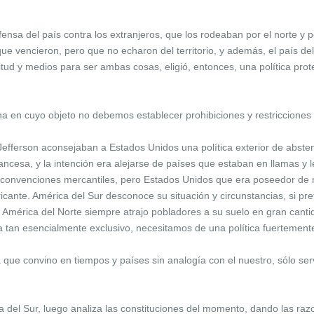
fensa del país contra los extranjeros, que los rodeaban por el norte y p
que vencieron, pero que no echaron del territorio, y además, el país 
titud y medios para ser ambas cosas, eligió, entonces, una política prote
a en cuyo objeto no debemos establecer prohibiciones y restricciones a
Jefferson aconsejaban a Estados Unidos una política exterior de absten
cesa, y la intención era alejarse de países que estaban en llamas y le
 a convenciones mercantiles, pero Estados Unidos que era poseedor de ma
ricante. América del Sur desconoce su situación y circunstancias, si pr
e América del Norte siempre atrajo pobladores a su suelo en gran cant
 tan esencialmente exclusivo, necesitamos de una política fuertemente
a que convino en tiempos y países sin analogía con el nuestro, sólo ser
ca del Sur, luego analiza las constituciones del momento, dando las r