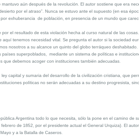
 se mantuvo aún después de la revolución. El autor sostiene que era ne
desierto por el atraso”. Nunca se estuvo ante el supuesto (en esa épo
por exhuberancia de población, en presencia de un mundo que carec
por el resultado de esta violación hecha al curso natural de las cos
ue aquí tenemos necesidad vital. Se pregunta el autor si la sociedad eu
os nosotros a su alcance un quinto del globo terráqueo deshabitado.
 países superpoblados, mediante un sistema de políticas e instituci
ones que debemos acoger con instituciones también adecuadas.
, ley capital y sumaria del desarrollo de la civilización cristiana, que p
stituciones políticas no serán adecuadas a su destino progresista, si
epública Argentina todo lo que necesita, sólo la pone en el camino de 
 febrero de 1852, por el presidente actual el General Urquiza). El auto
e Mayo y a la Batalla de Caseros.