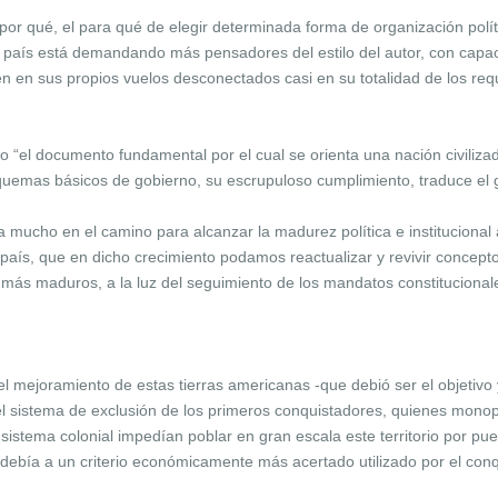
 por qué, el para qué de elegir determinada forma de organización polít
o país está demandando más pensadores del estilo del autor, con capac
en en sus propios vuelos desconectados casi en su totalidad de los requ
o “el documento fundamental por el cual se orienta una nación civiliz
 esquemas básicos de gobierno, su escrupuloso cumplimiento, traduce e
mucho en el camino para alcanzar la madurez política e institucional a 
país, que en dicho crecimiento podamos reactualizar y revivir concepto
e más maduros, a la luz del seguimiento de los mandatos constitucional
el mejoramiento de estas tierras americanas -que debió ser el objetivo y
l sistema de exclusión de los primeros conquistadores, quienes monopo
el sistema colonial impedían poblar en gran escala este territorio por p
debía a un criterio económicamente más acertado utilizado por el conqu