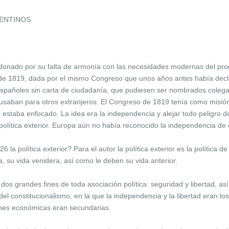
GENTINOS
onado por su falta de armonía con las necesidades modernas del prog
ón de 1819, dada por el mismo Congreso que unos años antes había decl
spañoles sin carta de ciudadanía, que pudiesen ser nombrados colegas n
 usaban para otros extranjeros. El Congreso de 1819 tenía como misió
que estaba enfocado. La idea era la independencia y alejar todo pelig
política exterior. Europa aún no había reconocido la independencia de
la política exterior? Para el autor la política exterior es la política d
, su vida venidera, así como le deben su vida anterior.
os grandes fines de toda asociación política: seguridad y libertad, a
l constitucionalismo, en la que la independencia y la libertad eran los
tiones económicas eran secundarias.