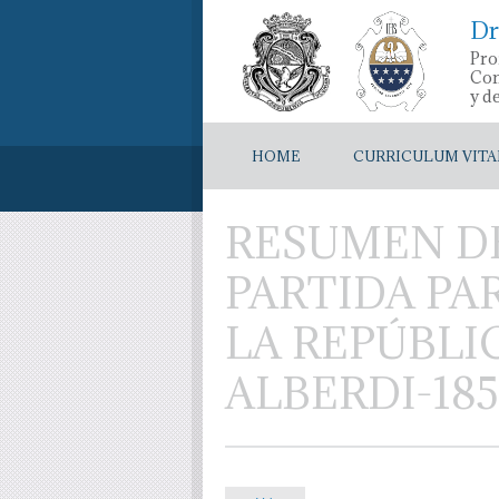
Dr
Pro
Con
y d
HOME
CURRICULUM VITA
RESUMEN DE
PARTIDA PA
LA REPÚBLI
ALBERDI-1852,