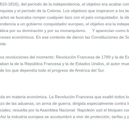
810-1816), del período de la independencia, el objetivo era acabar con
conquista y el período de la Colonia. Los objetivos que inspiraron a los 
arlos se buscaba romper cualquier lazo con el país conquistador, la idea
ndencia a un gobierno conquistador europeo, el objetivo era la indepe
tipática por su dominación y por su monarquismo. Y aparecían como ben
intereses económicos. En ese contexto de dieron las Constituciones de S
ente.
dos revoluciones del momento: Revolución Francesa de 1789 y la de Es
taban la de la República Francesa y la de Estados Unidos, el autor mu
de los que dependía todo el progreso de América del Sur.
da en materia económica. La Revolución Francesa que exaltó todos lo
zo de las aduanas, un arma de guerra, dirigida especialmente contra In
ciales, resuelta por la Asamblea Nacional. Napoleón usó el bloqueo co
 Así la industria europea se acostumbró a vivir de protección, tarifas y 