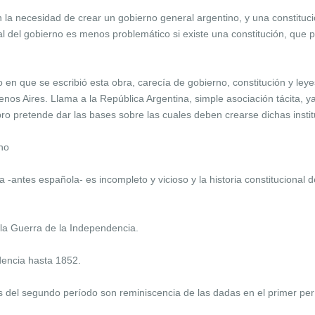
a necesidad de crear un gobierno general argentino, y una constituci
l del gobierno es menos problemático si existe una constitución, que 
en que se escribió esta obra, carecía de gobierno, constitución y leyes
nos Aires. Llama a la República Argentina, simple asociación tácita, 
ibro pretende dar las bases sobre las cuales deben crearse dichas insti
ano
 -antes española- es incompleto y vicioso y la historia constitucional 
 la Guerra de la Independencia.
dencia hasta 1852.
es del segundo período son reminiscencia de las dadas en el primer pe