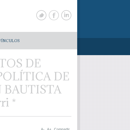
VÍNCULOS
NTOS DE
POLÍTICA DE
N BAUTISTA
ri *
A-
A+
Compartir