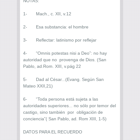
NOTAS:
1- Mach., c. XII, v.12
2- Esa substancia: el hombre
3- Reflectar: latinismo por reflejar
4- “Omnis potestas nisi a Deo”: no hay
autoridad que no provenga de Dios. (San
Pablo, ad.Rom. XIII, v.pág 22
5- Dad al César...(Evang. Según San
Mateo XXII,21)
6- “Toda persona está sujeta a las
autoridades superiores... no sólo por temor del
castigo, sino también por obligación de
conciencia”( San Pablo, ad. Rom XIII, 1-5)
DATOS PARA EL RECUERDO