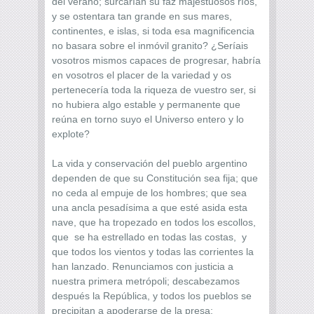
del verano; surcarían su faz majestuosos ríos,
y se ostentara tan grande en sus mares,
continentes, e islas, si toda esa magnificencia
no basara sobre el inmóvil granito? ¿Seríais
vosotros mismos capaces de progresar, habría
en vosotros el placer de la variedad y os
pertenecería toda la riqueza de vuestro ser, si
no hubiera algo estable y permanente que
reúna en torno suyo el Universo entero y lo
explote?
La vida y conservación del pueblo argentino
dependen de que su Constitución sea fija; que
no ceda al empuje de los hombres; que sea
una ancla pesadísima a que esté asida esta
nave, que ha tropezado en todos los escollos,
que se ha estrellado en todas las costas, y
que todos los vientos y todas las corrientes la
han lanzado. Renunciamos con justicia a
nuestra primera metrópoli; descabezamos
después la República, y todos los pueblos se
precipitan a apoderarse de la presa;