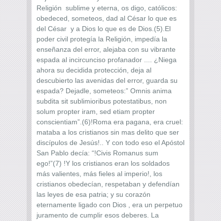
Religión sublime y eterna, os digo, católicos:
obedeced, someteos, dad al César lo que es
del César y a Dios lo que es de Dios.(5).El
poder civil protegía la Religión, impedía la
enseñanza del error, alejaba con su vibrante
espada al incircunciso profanador .... ¿Niega
ahora su decidida protección, deja al
descubierto las avenidas del error, guarda su
espada? Dejadle, someteos:” Omnis anima
subdita sit sublimioribus potestatibus, non
solum propter iram, sed etiam propter
conscientiam”.(6)!Roma era pagana, era cruel:
mataba a los cristianos sin mas delito que ser
discípulos de Jesús!.. Y con todo eso el Apóstol
San Pablo decía: “!Civis Romanus sum
ego!”(7) !Y los cristianos eran los soldados
más valientes, más fieles al imperio!, los
cristianos obedecían, respetaban y defendían
las leyes de esa patria; y su corazón
eternamente ligado con Dios , era un perpetuo
juramento de cumplir esos deberes. La